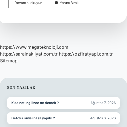
İStifa
Devamını okuyun
Yorum Bırak
Ne
Denir
https://www.megateknoloji.com
https://saralnakliyat.com.tr
https://ozfiratyapi.com.tr
Sitemap
SIDEBAR
SON YAZILAR
Kısa not İngilizce ne demek ?
Ağustos 7, 2026
Detoks sıvısı nasıl yapılır ?
Ağustos 6, 2026