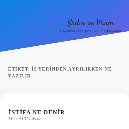
Kadın ve İlham
menüyü
aç
Hayatına neşe katan kadın hikayeleri!
Anasayfa
Gizlilik Politikası
Yasal Uyarı
ETIKET:
İŞ YERINDEN AYRILIRKEN NE
YAZILIR
Hakkımızda
İSTIFA NE DENIR
Tarih: Mart 18, 2025