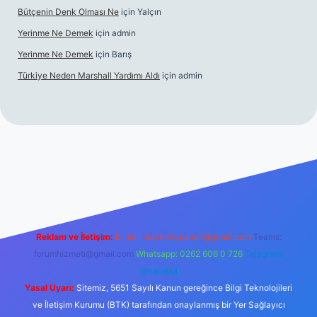
Bütçenin Denk Olması Ne
için
Yalçın
Yerinme Ne Demek
için
admin
Yerinme Ne Demek
için
Barış
Türkiye Neden Marshall Yardımı Aldı
için
admin
://www.betexper.xyz/
betci.co
betci giriş
hiltonbet yeni giriş
Reklam ve İletişim:
E-mail:
backlinkpaneli@gmail.com
Teams:
forumhizmeti@gmail.com
Whatsapp: 0262 606 0 726
Telegram:
@karabul
Yasal Uyarı:
Sitemiz, 5651 Sayılı Kanun gereğince Bilgi Teknolojileri
ve İletişim Kurumu (BTK) tarafından onaylanmış bir Yer Sağlayıcı