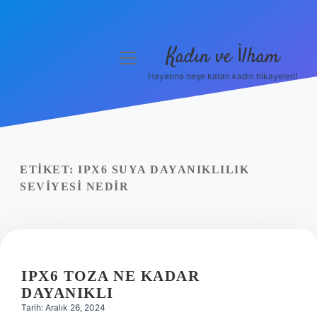
Kadın ve İlham
menüyü
aç
Hayatına neşe katan kadın hikayeleri!
Anasayfa
Gizlilik Politikası
Yasal Uyarı
ETIKET:
IPX6 SUYA DAYANIKLILIK
SEVIYESI NEDIR
Hakkımızda
IPX6 TOZA NE KADAR
DAYANIKLI
Tarih: Aralık 26, 2024