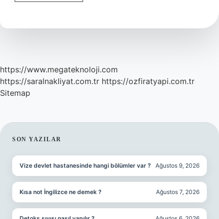
Toza
Ne
Kadar
Dayanıklı
https://www.megateknoloji.com
https://saralnakliyat.com.tr
https://ozfiratyapi.com.tr
Sitemap
SIDEBAR
SON YAZILAR
Vize devlet hastanesinde hangi bölümler var ?
Ağustos 9, 2026
Kısa not İngilizce ne demek ?
Ağustos 7, 2026
Detoks sıvısı nasıl yapılır ?
Ağustos 6, 2026