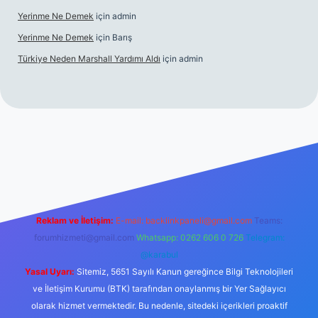
Yerinme Ne Demek
için
admin
Yerinme Ne Demek
için
Barış
Türkiye Neden Marshall Yardımı Aldı
için
admin
://www.betexper.xyz/
betci.co
betci giriş
hiltonbet yeni giriş
Reklam ve İletişim:
E-mail:
backlinkpaneli@gmail.com
Teams:
forumhizmeti@gmail.com
Whatsapp: 0262 606 0 726
Telegram:
@karabul
Yasal Uyarı:
Sitemiz, 5651 Sayılı Kanun gereğince Bilgi Teknolojileri
ve İletişim Kurumu (BTK) tarafından onaylanmış bir Yer Sağlayıcı
olarak hizmet vermektedir. Bu nedenle, sitedeki içerikleri proaktif