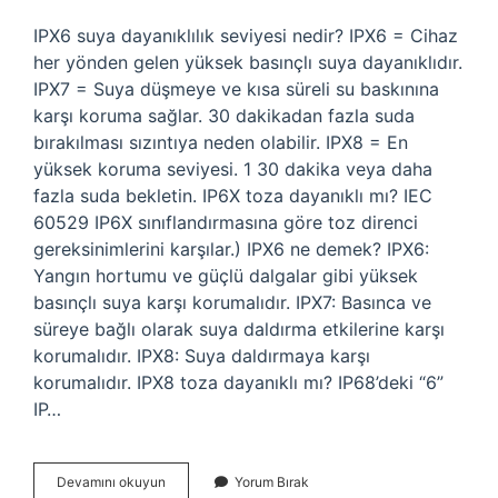
IPX6 suya dayanıklılık seviyesi nedir? IPX6 = Cihaz
her yönden gelen yüksek basınçlı suya dayanıklıdır.
IPX7 = Suya düşmeye ve kısa süreli su baskınına
karşı koruma sağlar. 30 dakikadan fazla suda
bırakılması sızıntıya neden olabilir. IPX8 = En
yüksek koruma seviyesi. 1 30 dakika veya daha
fazla suda bekletin. IP6X toza dayanıklı mı? IEC
60529 IP6X sınıflandırmasına göre toz direnci
gereksinimlerini karşılar.) IPX6 ne demek? IPX6:
Yangın hortumu ve güçlü dalgalar gibi yüksek
basınçlı suya karşı korumalıdır. IPX7: Basınca ve
süreye bağlı olarak suya daldırma etkilerine karşı
korumalıdır. IPX8: Suya daldırmaya karşı
korumalıdır. IPX8 toza dayanıklı mı? IP68’deki “6”
IP…
Ipx6
Devamını okuyun
Yorum Bırak