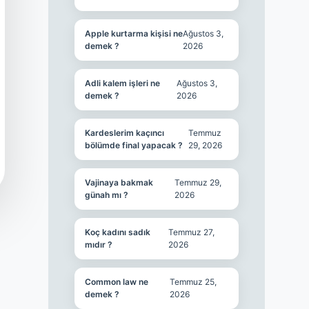
Apple kurtarma kişisi ne
Ağustos 3,
demek ?
2026
Adli kalem işleri ne
Ağustos 3,
demek ?
2026
Kardeslerim kaçıncı
Temmuz
bölümde final yapacak ?
29, 2026
Vajinaya bakmak
Temmuz 29,
günah mı ?
2026
Koç kadını sadık
Temmuz 27,
mıdır ?
2026
Common law ne
Temmuz 25,
demek ?
2026