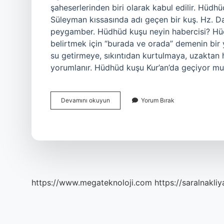
şaheserlerinden biri olarak kabul edilir. Hüd
Süleyman kıssasında adı geçen bir kuş. Hz. Da
peygamber. Hüdhüd kuşu neyin habercisi? Hüdh
belirtmek için “burada ve orada” demenin bir 
su getirmeye, sıkıntıdan kurtulmaya, uzaktan
yorumlanır. Hüdhüd kuşu Kur’an’da geçiyor m
Hüdhüd
Devamını okuyun
Yorum Bırak
Kuşu
Hikayesi
Kimin
https://www.megateknoloji.com
https://saralnakliy