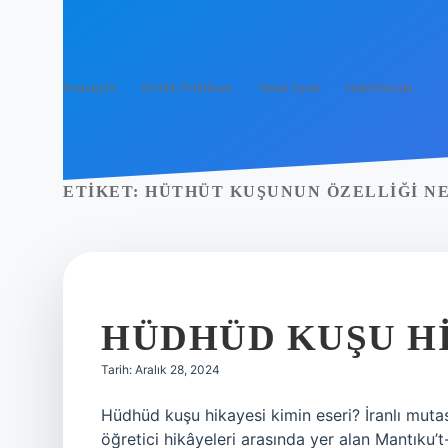
Anasayfa
Gizlilik Politikası
Yasal Uyarı
Hakkımızda
ETIKET:
HÜTHÜT KUŞUNUN ÖZELLIĞI N
HÜDHÜD KUŞU HI
Tarih: Aralık 28, 2024
Hüdhüd kuşu hikayesi kimin eseri? İranlı mutasa
öğretici hikâyeleri arasında yer alan Mantıku’t-