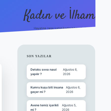
Kadın ve İlham
Hayatına neşe katan kadın hikayeleri!
ilbet
hiltonbet
Betexper giriş adresi
https://www.b
SIDEBAR
SON YAZILAR
Detoks sıvısı nasıl
Ağustos 6,
yapılır ?
2026
Kumru kuşu biti insana
Ağustos 6,
geçer mi ?
2026
Avene temiz içerikli
Ağustos 5,
mi ?
2026