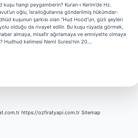
hüd kuşu hangi peygamberin? Kuran-ı Kerim’de Hz.
vut’un oğlu, İsrailoğullarına gönderilmiş hükümdar-
üd kuşunun şarkısı olan “Hud Hood”un, gizli şeyleri
yolu olduğu da rivayet edilir. Bu kuşu rüyada görmek,
 haber almaya, misafir ağırlamaya ve emniyette olmaya
u? Hudhud kelimesi Neml Suresi’nin 20.…
at.com.tr
https://ozfiratyapi.com.tr
Sitemap