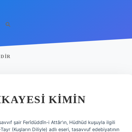
EDIR
KAYESI KIMIN
vvıf şair Ferîdüddîn-i Attâr’ın, Hüdhüd kuşuyla ilgili
Tayr (Kuşların Diliyle) adlı eseri, tasavvuf edebiyatının