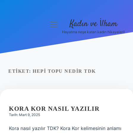
Kadın ve İlham
menüyü
aç
Hayatına neşe katan kadın hikayeleri!
Anasayfa
Gizlilik Politikası
Yasal Uyarı
ETIKET:
HEPI TOPU NEDIR TDK
Hakkımızda
KORA KOR NASIL YAZILIR
Tarih: Mart 9, 2025
Kora nasıl yazılır TDK? Kora Kor kelimesinin anlamı