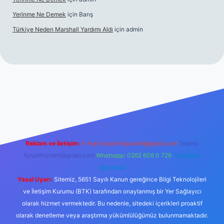
Yerinme Ne Demek
için
Barış
Türkiye Neden Marshall Yardımı Aldı
için
admin
//www.betexper.xyz/
betci.co
betci giriş
hiltonbet yeni giriş
Reklam ve İletişim:
E-mail:
backlinkpaneli@gmail.com
Teams:
forumhizmeti@gmail.com
Whatsapp: 0262 606 0 726
Telegram:
@karabul
Yasal Uyarı:
Sitemiz, 5651 Sayılı Kanun gereğince Bilgi Teknolojileri
ve İletişim Kurumu (BTK) tarafından onaylanmış bir Yer Sağlayıcı
olarak hizmet vermektedir. Bu nedenle, sitedeki içerikleri proaktif
olarak denetleme veya araştırma yükümlülüğümüz bulunmamaktadır.