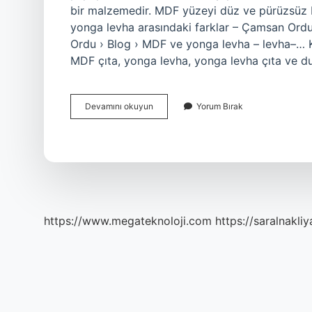
bir malzemedir. MDF yüzeyi düz ve pürüzsüz 
yonga levha arasındaki farklar – Çamsan Or
Ordu › Blog › MDF ve yonga levha – levha–… 
MDF çıta, yonga levha, yonga levha çıta ve dural
En
Devamını okuyun
Yorum Bırak
Iyi
Mdf
Hangisi
https://www.megateknoloji.com
https://saralnakliy