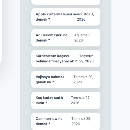
Apple kurtarma kişisi ne
Ağustos 3,
demek ?
2026
Adli kalem işleri ne
Ağustos 3,
demek ?
2026
Kardeslerim kaçıncı
Temmuz
bölümde final yapacak ?
29, 2026
Vajinaya bakmak
Temmuz 29,
günah mı ?
2026
Koç kadını sadık
Temmuz 27,
mıdır ?
2026
Common law ne
Temmuz 25,
demek ?
2026