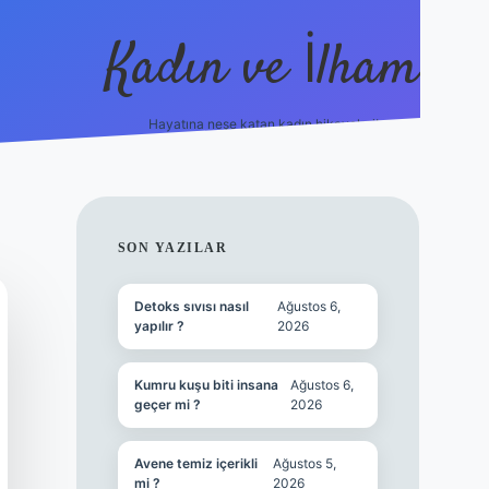
Kadın ve İlham
Hayatına neşe katan kadın hikayeleri!
ilbet
hiltonbet
Betexper giriş adresi
https://www.b
SIDEBAR
SON YAZILAR
Detoks sıvısı nasıl
Ağustos 6,
yapılır ?
2026
Kumru kuşu biti insana
Ağustos 6,
geçer mi ?
2026
Avene temiz içerikli
Ağustos 5,
mi ?
2026