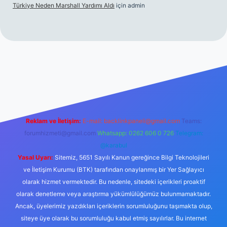
Türkiye Neden Marshall Yardımı Aldı
için
admin
://www.betexper.xyz/
betci.co
betci giriş
hiltonbet yeni giriş
Reklam ve İletişim:
E-mail:
backlinkpaneli@gmail.com
Teams:
forumhizmeti@gmail.com
Whatsapp: 0262 606 0 726
Telegram:
@karabul
Yasal Uyarı:
Sitemiz, 5651 Sayılı Kanun gereğince Bilgi Teknolojileri
ve İletişim Kurumu (BTK) tarafından onaylanmış bir Yer Sağlayıcı
olarak hizmet vermektedir. Bu nedenle, sitedeki içerikleri proaktif
olarak denetleme veya araştırma yükümlülüğümüz bulunmamaktadır.
Ancak, üyelerimiz yazdıkları içeriklerin sorumluluğunu taşımakta olup,
siteye üye olarak bu sorumluluğu kabul etmiş sayılırlar. Bu internet