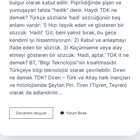
bulgur olarak kabul edilir. Pişirildiğinde şişen ve
yumuşayan tahıla “hedik” denir. Haydi TDK ne
demek? Türkçe sözlükte ‘hadi’ sözcüğünün beş
anlamı vardır: 1) Hızı teşvik eden ve gösteren bir
sözcük: ‘Hadi!’ ‘Git, beni yalnız bırak, bu gece
kendimi iyi hissetmiyorum.’ 2) Kabul ve anlaşmayı
ifade eden bir sözcük. 3) Küçümseme veya alay
etmeyi gösteren bir sözcük: ‘Hadi, aptal.’ TDK it ne
demek? BT, “Bilgi Teknolojisi”nin kısaltmasıdır.
Türkçeye bilgi teknolojisi olarak çevrilebilir. Diren
ne demek TDK? Diren – Türk ve Altay halk inançları
ve mitolojisinde Şeytan Piri. Tiren (Tiyren, Teyren)
olarak da adlandırılır.…
Hedik
Devamını okuyun
Yorum Bırak
Ne
Demek
Tdk
Sözlük