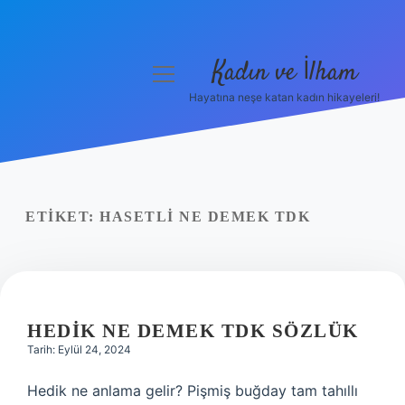
Kadın ve İlham
menüyü
aç
Hayatına neşe katan kadın hikayeleri!
Anasayfa
Gizlilik Politikası
Yasal Uyarı
ETIKET:
HASETLI NE DEMEK TDK
Hakkımızda
HEDIK NE DEMEK TDK SÖZLÜK
Tarih: Eylül 24, 2024
Hedik ne anlama gelir? Pişmiş buğday tam tahıllı