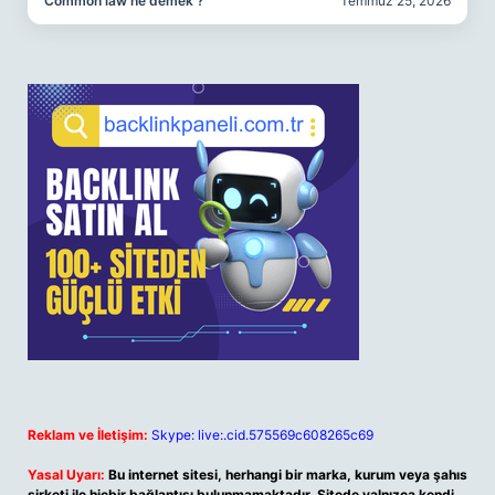
Common law ne demek ?
Temmuz 25, 2026
Reklam ve İletişim:
Skype: live:.cid.575569c608265c69
Yasal Uyarı:
Bu internet sitesi, herhangi bir marka, kurum veya şahıs
şirketi ile hiçbir bağlantısı bulunmamaktadır. Sitede yalnızca kendi