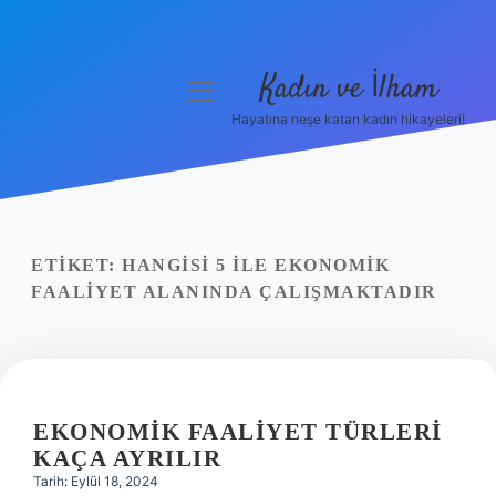
Kadın ve İlham
menüyü
aç
Hayatına neşe katan kadın hikayeleri!
Anasayfa
Gizlilik Politikası
Yasal Uyarı
ETIKET:
HANGISI 5 ILE EKONOMIK
FAALIYET ALANINDA ÇALIŞMAKTADIR
Hakkımızda
EKONOMIK FAALIYET TÜRLERI
KAÇA AYRILIR
Tarih: Eylül 18, 2024