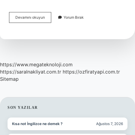
Ekonomik
Devamını okuyun
Yorum Bırak
Faaliyet
Türleri
Kaça
Ayrılır
https://www.megateknoloji.com
https://saralnakliyat.com.tr
https://ozfiratyapi.com.tr
Sitemap
SIDEBAR
SON YAZILAR
Kısa not İngilizce ne demek ?
Ağustos 7, 2026