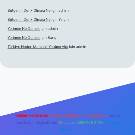
Bütçenin Denk Olması Ne
için
admin
Bütçenin Denk Olması Ne
için
Yalçın
Yerinme Ne Demek
için
admin
Yerinme Ne Demek
için
Barış
Türkiye Neden Marshall Yardımı Aldı
için
admin
://www.betexper.xyz/
betci.co
betci giriş
hiltonbet yeni giriş
Reklam ve İletişim:
E-mail:
backlinkpaneli@gmail.com
Teams:
forumhizmeti@gmail.com
Whatsapp: 0262 606 0 726
Telegram:
@karabul