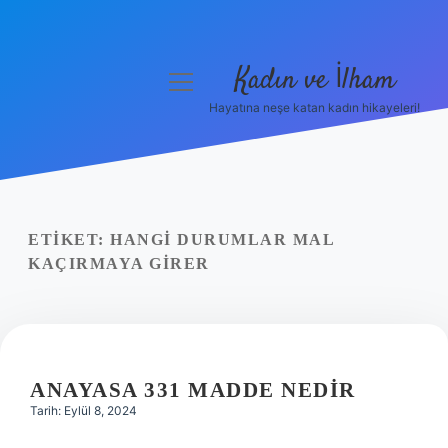
Kadın ve İlham
menüyü
aç
Hayatına neşe katan kadın hikayeleri!
Anasayfa
Gizlilik Politikası
Yasal Uyarı
ETIKET:
HANGI DURUMLAR MAL
KAÇIRMAYA GIRER
Hakkımızda
ANAYASA 331 MADDE NEDIR
Tarih: Eylül 8, 2024