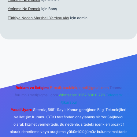
Yerinme Ne Demek
için
Barış
Türkiye Neden Marshall Yardımı Aldı
için
admin
://www.betexper.xyz/
betci.co
betci giriş
hiltonbet yeni giriş
Reklam ve İletişim:
E-mail:
backlinkpaneli@gmail.com
Teams:
forumhizmeti@gmail.com
Whatsapp: 0262 606 0 726
Telegram:
@karabul
Yasal Uyarı:
Sitemiz, 5651 Sayılı Kanun gereğince Bilgi Teknolojileri
ve İletişim Kurumu (BTK) tarafından onaylanmış bir Yer Sağlayıcı
olarak hizmet vermektedir. Bu nedenle, sitedeki içerikleri proaktif
olarak denetleme veya araştırma yükümlülüğümüz bulunmamaktadır.