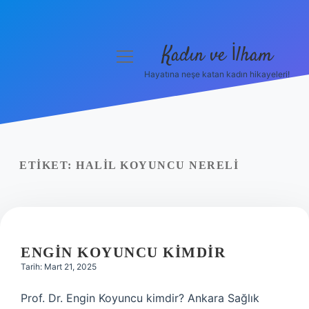
Kadın ve İlham
menüyü
aç
Hayatına neşe katan kadın hikayeleri!
Anasayfa
Gizlilik Politikası
Yasal Uyarı
ETIKET:
HALIL KOYUNCU NERELI
Hakkımızda
ENGIN KOYUNCU KIMDIR
Tarih: Mart 21, 2025
Prof. Dr. Engin Koyuncu kimdir? Ankara Sağlık