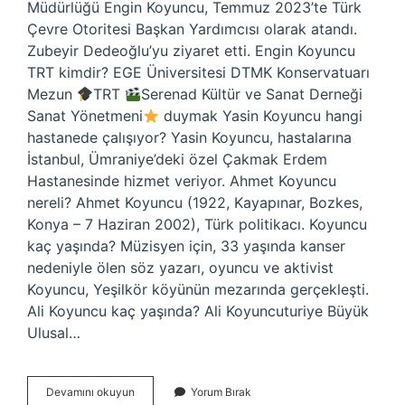
Müdürlüğü Engin Koyuncu, Temmuz 2023’te Türk
Çevre Otoritesi Başkan Yardımcısı olarak atandı.
Zubeyir Dedeoğlu’yu ziyaret etti. Engin Koyuncu
TRT kimdir? EGE Üniversitesi DTMK Konservatuarı
Mezun
TRT
Serenad Kültür ve Sanat Derneği
Sanat Yönetmeni
duymak Yasin Koyuncu hangi
hastanede çalışıyor? Yasin Koyuncu, hastalarına
İstanbul, Ümraniye’deki özel Çakmak Erdem
Hastanesinde hizmet veriyor. Ahmet Koyuncu
nereli? Ahmet Koyuncu (1922, Kayapınar, Bozkes,
Konya – 7 Haziran 2002), Türk politikacı. Koyuncu
kaç yaşında? Müzisyen için, 33 yaşında kanser
nedeniyle ölen söz yazarı, oyuncu ve aktivist
Koyuncu, Yeşilkör köyünün mezarında gerçekleşti.
Ali Koyuncu kaç yaşında? Ali Koyuncuturiye Büyük
Ulusal…
Engin
Devamını okuyun
Yorum Bırak