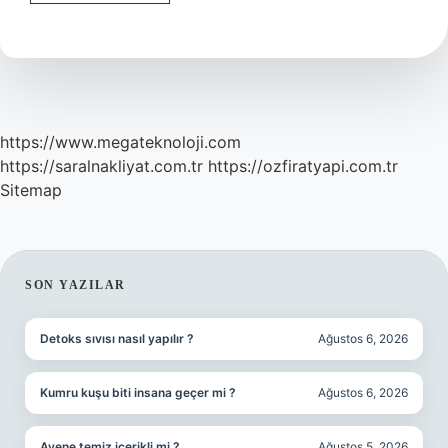
Koyuncu
Kimdir
https://www.megateknoloji.com
https://saralnakliyat.com.tr
https://ozfiratyapi.com.tr
Sitemap
SIDEBAR
SON YAZILAR
Detoks sıvısı nasıl yapılır ?
Ağustos 6, 2026
Kumru kuşu biti insana geçer mi ?
Ağustos 6, 2026
Avene temiz içerikli mi ?
Ağustos 5, 2026