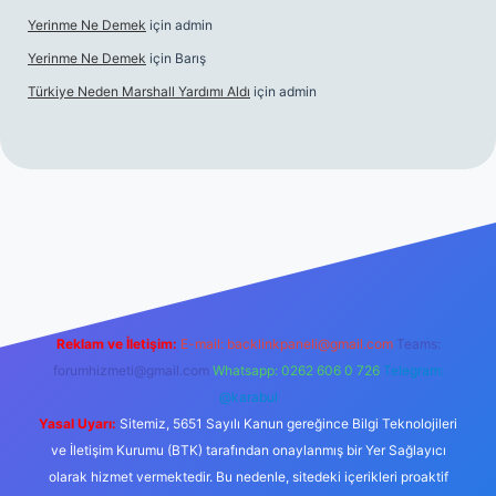
Yerinme Ne Demek
için
admin
Yerinme Ne Demek
için
Barış
Türkiye Neden Marshall Yardımı Aldı
için
admin
tps://www.betexper.xyz/
betci.co
betci giriş
hiltonbet yeni gir
Reklam ve İletişim:
E-mail:
backlinkpaneli@gmail.com
Teams:
forumhizmeti@gmail.com
Whatsapp: 0262 606 0 726
Telegram:
@karabul
Yasal Uyarı:
Sitemiz, 5651 Sayılı Kanun gereğince Bilgi Teknolojileri
ve İletişim Kurumu (BTK) tarafından onaylanmış bir Yer Sağlayıcı
olarak hizmet vermektedir. Bu nedenle, sitedeki içerikleri proaktif