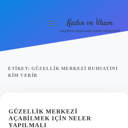
Kadın ve İlham
menüyü
aç
Hayatına neşe katan kadın hikayeleri!
Anasayfa
Gizlilik Politikası
Yasal Uyarı
ETIKET:
GÜZELLIK MERKEZI RUHSATINI
KIM VERIR
Hakkımızda
GÜZELLIK MERKEZI
AÇABILMEK IÇIN NELER
YAPILMALI