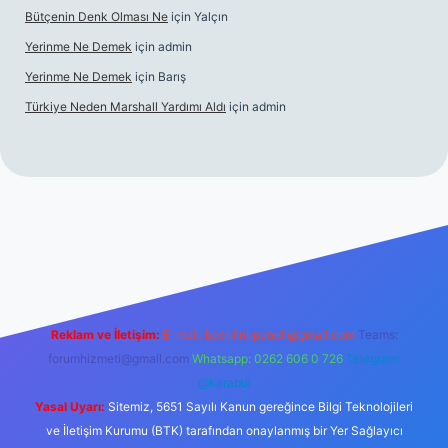
Bütçenin Denk Olması Ne
için
Yalçın
Yerinme Ne Demek
için
admin
Yerinme Ne Demek
için
Barış
Türkiye Neden Marshall Yardımı Aldı
için
admin
://www.betexper.xyz/
betci.co
betci giriş
hiltonbet yeni giriş
Reklam ve İletişim:
E-mail:
backlinkpaneli@gmail.com
Teams:
forumhizmeti@gmail.com
Whatsapp: 0262 606 0 726
Telegram:
@karabul
Yasal Uyarı:
Sitemiz, 5651 Sayılı Kanun gereğince Bilgi Teknolojileri
ve İletişim Kurumu (BTK) tarafından onaylanmış bir Yer Sağlayıcı