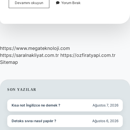
Güzellik
Devamını okuyun
Yorum Bırak
Merkezi
Açabilmek
Için
Neler
Yapılmalı
https://www.megateknoloji.com
https://saralnakliyat.com.tr
https://ozfiratyapi.com.tr
Sitemap
SIDEBAR
SON YAZILAR
Kısa not İngilizce ne demek ?
Ağustos 7, 2026
Detoks sıvısı nasıl yapılır ?
Ağustos 6, 2026