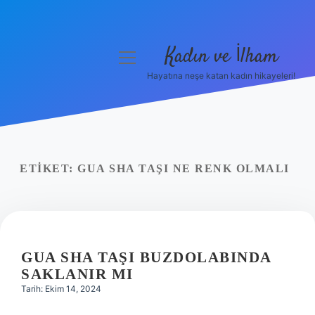
Kadın ve İlham
menüyü
aç
Hayatına neşe katan kadın hikayeleri!
Anasayfa
Gizlilik Politikası
Yasal Uyarı
ETIKET:
GUA SHA TAŞI NE RENK OLMALI
Hakkımızda
GUA SHA TAŞI BUZDOLABINDA
SAKLANIR MI
Tarih: Ekim 14, 2024