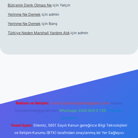
Bütçenin Denk Olması Ne
için
Yalçın
Yerinme Ne Demek
için
admin
Yerinme Ne Demek
için
Barış
Türkiye Neden Marshall Yardımı Aldı
için
admin
://www.betexper.xyz/
betci.co
betci giriş
hiltonbet yeni giriş
Reklam ve İletişim:
E-mail:
backlinkpaneli@gmail.com
Teams:
forumhizmeti@gmail.com
Whatsapp: 0262 606 0 726
Telegram:
@karabul
Yasal Uyarı:
Sitemiz, 5651 Sayılı Kanun gereğince Bilgi Teknolojileri
ve İletişim Kurumu (BTK) tarafından onaylanmış bir Yer Sağlayıcı