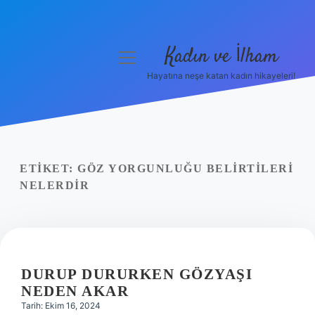
Kadın ve İlham
menüyü
aç
Hayatına neşe katan kadın hikayeleri!
Anasayfa
Gizlilik Politikası
Yasal Uyarı
ETIKET:
GÖZ YORGUNLUĞU BELIRTILERI
NELERDIR
Hakkımızda
DURUP DURURKEN GÖZYAŞI
NEDEN AKAR
Tarih: Ekim 16, 2024