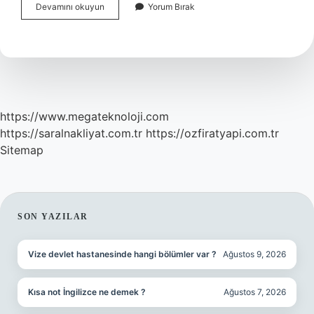
Durup
Devamını okuyun
Yorum Bırak
Dururken
Gözyaşı
Neden
Akar
https://www.megateknoloji.com
https://saralnakliyat.com.tr
https://ozfiratyapi.com.tr
Sitemap
SIDEBAR
SON YAZILAR
Vize devlet hastanesinde hangi bölümler var ?
Ağustos 9, 2026
Kısa not İngilizce ne demek ?
Ağustos 7, 2026