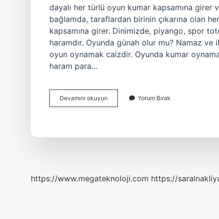
dayalı her türlü oyun kumar kapsamına girer 
bağlamda, taraflardan birinin çıkarına olan he
kapsamına girer. Dinimizde, piyango, spor tot
haramdır. Oyunda günah olur mu? Namaz ve i
oyun oynamak caizdir. Oyunda kumar oynamak c
haram para…
Oyuna
Devamını okuyun
Yorum Bırak
Para
Yatırmak
Caiz
Midir
https://www.megateknoloji.com
https://saralnakliy