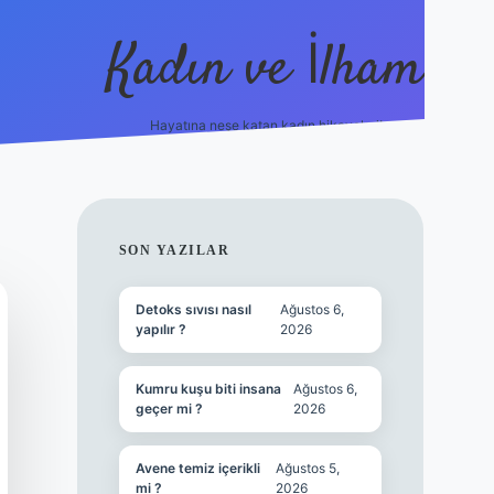
Kadın ve İlham
Hayatına neşe katan kadın hikayeleri!
ilbet
hiltonbe
SIDEBAR
SON YAZILAR
Detoks sıvısı nasıl
Ağustos 6,
yapılır ?
2026
Kumru kuşu biti insana
Ağustos 6,
geçer mi ?
2026
Avene temiz içerikli
Ağustos 5,
mi ?
2026