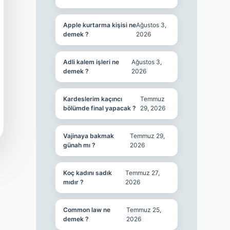
Apple kurtarma kişisi ne
Ağustos 3,
demek ?
2026
Adli kalem işleri ne
Ağustos 3,
demek ?
2026
Kardeslerim kaçıncı
Temmuz
bölümde final yapacak ?
29, 2026
Vajinaya bakmak
Temmuz 29,
günah mı ?
2026
Koç kadını sadık
Temmuz 27,
mıdır ?
2026
Common law ne
Temmuz 25,
demek ?
2026