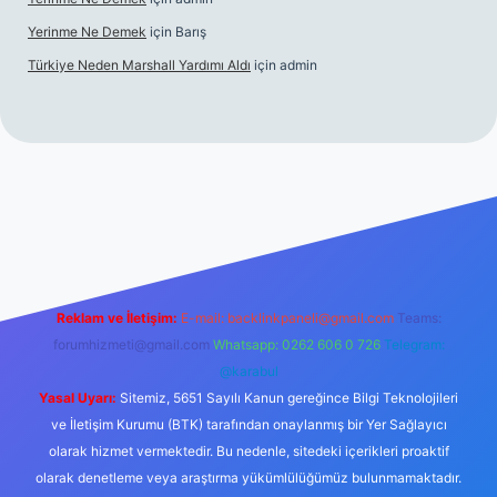
Yerinme Ne Demek
için
Barış
Türkiye Neden Marshall Yardımı Aldı
için
admin
//www.betexper.xyz/
betci.co
betci giriş
hiltonbet yeni giriş
Reklam ve İletişim:
E-mail:
backlinkpaneli@gmail.com
Teams:
forumhizmeti@gmail.com
Whatsapp: 0262 606 0 726
Telegram:
@karabul
Yasal Uyarı:
Sitemiz, 5651 Sayılı Kanun gereğince Bilgi Teknolojileri
ve İletişim Kurumu (BTK) tarafından onaylanmış bir Yer Sağlayıcı
olarak hizmet vermektedir. Bu nedenle, sitedeki içerikleri proaktif
olarak denetleme veya araştırma yükümlülüğümüz bulunmamaktadır.