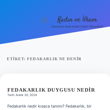
Kadın ve İlham
menüyü
aç
Hayatına neşe katan kadın hikayeleri!
Anasayfa
Gizlilik Politikası
Yasal Uyarı
ETIKET:
FEDAKARLIK NE DENIR
Hakkımızda
FEDAKARLIK DUYGUSU NEDIR
Tarih: Aralık 30, 2024
Fedakarlık nedir kısaca tanımı? Fedakarlık, bir