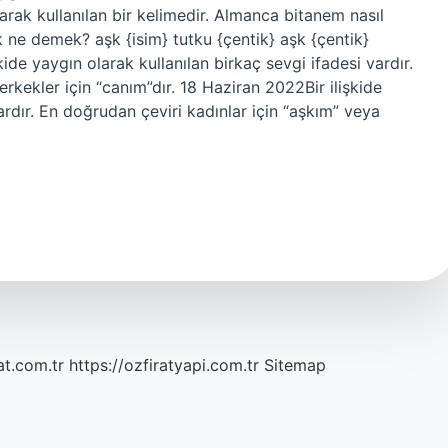
larak kullanılan bir kelimedir. Almanca bitanem nasıl
ne demek? aşk {isim} tutku {çentik} aşk {çentik}
kide yaygın olarak kullanılan birkaç sevgi ifadesi vardır.
rkekler için “canım”dır. 18 Haziran 2022Bir ilişkide
ardır. En doğrudan çeviri kadınlar için “aşkım” veya
at.com.tr
https://ozfiratyapi.com.tr
Sitemap