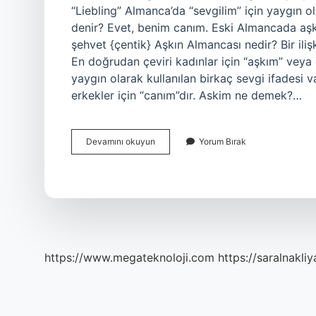
“Liebling” Almanca’da “sevgilim” için yaygın o
denir? Evet, benim canım. Eski Almancada aşk 
şehvet {çentik} Aşkın Almancası nedir? Bir iliş
En doğrudan çeviri kadınlar için “aşkım” veya e
yaygın olarak kullanılan birkaç sevgi ifadesi v
erkekler için “canım”dır. Askim ne demek?…
Askim
Devamını okuyun
Yorum Bırak
Almanca
Ne
https://www.megateknoloji.com
https://saralnakliy