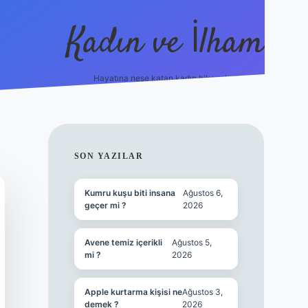
Kadın ve İlham
Hayatına neşe katan kadın hikayeleri!
ilbet
hiltonbet
Betexper giriş adresi
https://www.be
SIDEBAR
SON YAZILAR
Kumru kuşu biti insana
Ağustos 6,
geçer mi ?
2026
Avene temiz içerikli
Ağustos 5,
mi ?
2026
Apple kurtarma kişisi ne
Ağustos 3,
demek ?
2026