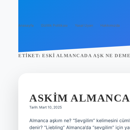
Anasayfa
Gizlilik Politikası
Yasal Uyarı
Hakkımızda
ETIKET:
ESKI ALMANCADA AŞK NE DEM
ASKIM ALMANCA
Tarih: Mart 10, 2025
Almanca aşkım ne? “Sevgilim” kelimesini cümle
denir? “Liebling” Almanca’da “sevgilim” için ya