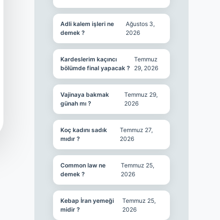
Adli kalem işleri ne
Ağustos 3,
demek ?
2026
Kardeslerim kaçıncı
Temmuz
bölümde final yapacak ?
29, 2026
Vajinaya bakmak
Temmuz 29,
günah mı ?
2026
Koç kadını sadık
Temmuz 27,
mıdır ?
2026
Common law ne
Temmuz 25,
demek ?
2026
Kebap İran yemeği
Temmuz 25,
midir ?
2026