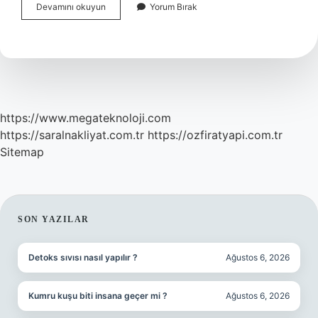
Entelektüel
Devamını okuyun
Yorum Bırak
Duzey
Ne
Demek
https://www.megateknoloji.com
https://saralnakliyat.com.tr
https://ozfiratyapi.com.tr
Sitemap
SIDEBAR
SON YAZILAR
Detoks sıvısı nasıl yapılır ?
Ağustos 6, 2026
Kumru kuşu biti insana geçer mi ?
Ağustos 6, 2026