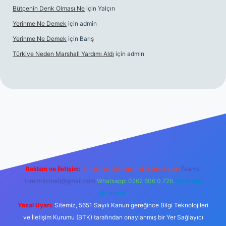
Bütçenin Denk Olması Ne
için
Yalçın
Yerinme Ne Demek
için
admin
Yerinme Ne Demek
için
Barış
Türkiye Neden Marshall Yardımı Aldı
için
admin
://www.betexper.xyz/
betci.co
betci giriş
hiltonbet yeni giriş
Reklam ve İletişim:
E-mail:
backlinkpaneli@gmail.com
Teams:
forumhizmeti@gmail.com
Whatsapp: 0262 606 0 726
Telegram:
@karabul
Yasal Uyarı:
Sitemiz, 5651 Sayılı Kanun gereğince Bilgi Teknolojileri
ve İletişim Kurumu (BTK) tarafından onaylanmış bir Yer Sağlayıcı