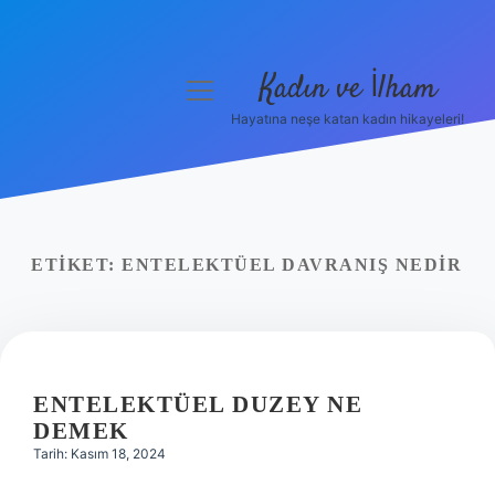
Kadın ve İlham
menüyü
aç
Hayatına neşe katan kadın hikayeleri!
Anasayfa
Gizlilik Politikası
Yasal Uyarı
ETIKET:
ENTELEKTÜEL DAVRANIŞ NEDIR
Hakkımızda
ENTELEKTÜEL DUZEY NE
DEMEK
Tarih: Kasım 18, 2024