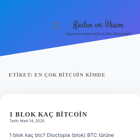
Kadın ve İlham
menüyü
aç
Hayatına neşe katan kadın hikayeleri!
Anasayfa
Gizlilik Politikası
Yasal Uyarı
ETIKET:
EN ÇOK BITCOIN KIMDE
Hakkımızda
1 BLOK KAÇ BITCOIN
Tarih: Mart 14, 2025
1 blok kaç btc? Dloctopia (blok) BTC türüne