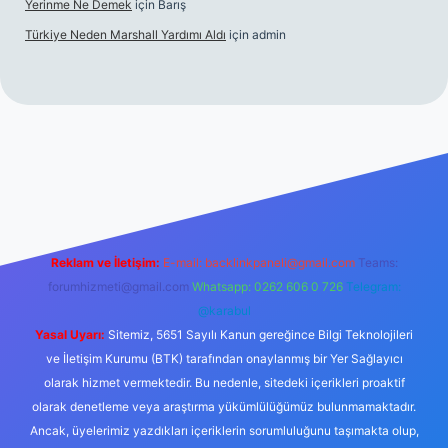
Yerinme Ne Demek
için
Barış
Türkiye Neden Marshall Yardımı Aldı
için
admin
//www.betexper.xyz/
betci.co
betci giriş
hiltonbet yeni giriş
Reklam ve İletişim:
E-mail:
backlinkpaneli@gmail.com
Teams:
forumhizmeti@gmail.com
Whatsapp: 0262 606 0 726
Telegram:
@karabul
Yasal Uyarı:
Sitemiz, 5651 Sayılı Kanun gereğince Bilgi Teknolojileri
ve İletişim Kurumu (BTK) tarafından onaylanmış bir Yer Sağlayıcı
olarak hizmet vermektedir. Bu nedenle, sitedeki içerikleri proaktif
olarak denetleme veya araştırma yükümlülüğümüz bulunmamaktadır.
Ancak, üyelerimiz yazdıkları içeriklerin sorumluluğunu taşımakta olup,