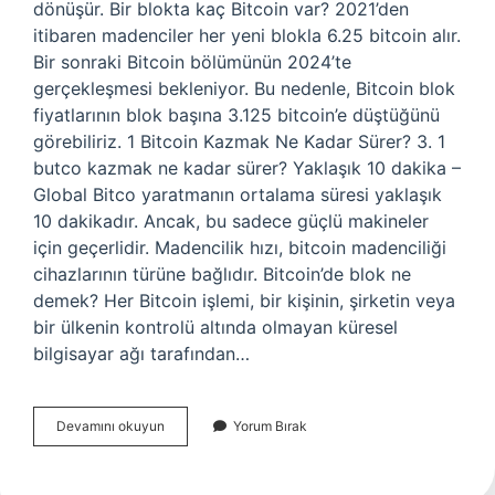
dönüşür. Bir blokta kaç Bitcoin var? 2021’den
itibaren madenciler her yeni blokla 6.25 bitcoin alır.
Bir sonraki Bitcoin bölümünün 2024’te
gerçekleşmesi bekleniyor. Bu nedenle, Bitcoin blok
fiyatlarının blok başına 3.125 bitcoin’e düştüğünü
görebiliriz. 1 Bitcoin Kazmak Ne Kadar Sürer? 3. 1
butco kazmak ne kadar sürer? Yaklaşık 10 dakika –
Global Bitco yaratmanın ortalama süresi yaklaşık
10 dakikadır. Ancak, bu sadece güçlü makineler
için geçerlidir. Madencilik hızı, bitcoin madenciliği
cihazlarının türüne bağlıdır. Bitcoin’de blok ne
demek? Her Bitcoin işlemi, bir kişinin, şirketin veya
bir ülkenin kontrolü altında olmayan küresel
bilgisayar ağı tarafından…
1
Devamını okuyun
Yorum Bırak
Blok
Kaç
Bitcoin