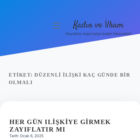
Kadın ve İlham
menüyü
aç
Hayatına neşe katan kadın hikayeleri!
Anasayfa
Gizlilik Politikası
Yasal Uyarı
ETIKET:
DÜZENLI ILIŞKI KAÇ GÜNDE BIR
OLMALI
Hakkımızda
HER GÜN ILIŞKIYE GIRMEK
ZAYIFLATIR MI
Tarih: Ocak 6, 2025