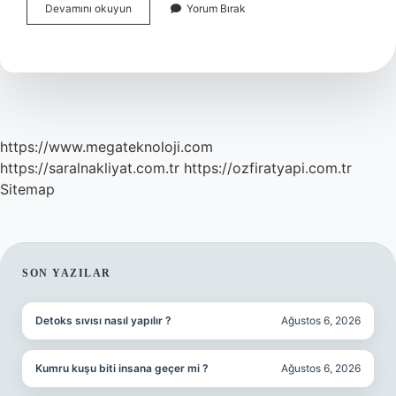
Her
Devamını okuyun
Yorum Bırak
Gün
Ilişkiye
Girmek
Zayıflatır
Mı
https://www.megateknoloji.com
https://saralnakliyat.com.tr
https://ozfiratyapi.com.tr
Sitemap
SIDEBAR
SON YAZILAR
Detoks sıvısı nasıl yapılır ?
Ağustos 6, 2026
Kumru kuşu biti insana geçer mi ?
Ağustos 6, 2026