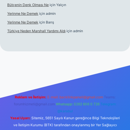
Bütçenin Denk Olması Ne
için
Yalçın
Yerinme Ne Demek
için
admin
Yerinme Ne Demek
için
Barış
Türkiye Neden Marshall Yardımı Aldı
için
admin
://www.betexper.xyz/
betci.co
betci giriş
hiltonbet yeni giriş
Reklam ve İletişim:
E-mail:
backlinkpaneli@gmail.com
Teams:
forumhizmeti@gmail.com
Whatsapp: 0262 606 0 726
Telegram:
@karabul
Yasal Uyarı:
Sitemiz, 5651 Sayılı Kanun gereğince Bilgi Teknolojileri
ve İletişim Kurumu (BTK) tarafından onaylanmış bir Yer Sağlayıcı