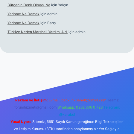
Bütçenin Denk Olması Ne
için
Yalçın
Yerinme Ne Demek
için
admin
Yerinme Ne Demek
için
Barış
Türkiye Neden Marshall Yardımı Aldı
için
admin
://www.betexper.xyz/
betci.co
betci giriş
hiltonbet yeni giriş
Reklam ve İletişim:
E-mail:
backlinkpaneli@gmail.com
Teams:
forumhizmeti@gmail.com
Whatsapp: 0262 606 0 726
Telegram:
@karabul
Yasal Uyarı:
Sitemiz, 5651 Sayılı Kanun gereğince Bilgi Teknolojileri
ve İletişim Kurumu (BTK) tarafından onaylanmış bir Yer Sağlayıcı