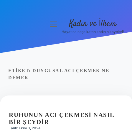
Kadın ve İlham
menüyü
aç
Hayatına neşe katan kadın hikayeleri!
Anasayfa
Gizlilik Politikası
Yasal Uyarı
ETIKET:
DUYGUSAL ACI ÇEKMEK NE
DEMEK
Hakkımızda
RUHUNUN ACI ÇEKMESI NASIL
BIR ŞEYDIR
Tarih: Ekim 3, 2024