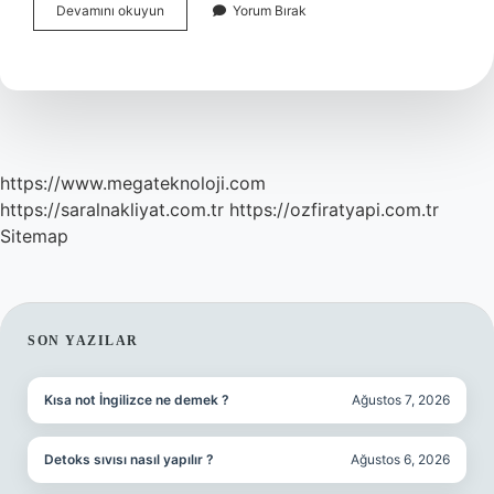
Ruhunun
Devamını okuyun
Yorum Bırak
Acı
Çekmesi
Nasıl
Bir
Şeydir
https://www.megateknoloji.com
https://saralnakliyat.com.tr
https://ozfiratyapi.com.tr
Sitemap
SIDEBAR
SON YAZILAR
Kısa not İngilizce ne demek ?
Ağustos 7, 2026
Detoks sıvısı nasıl yapılır ?
Ağustos 6, 2026