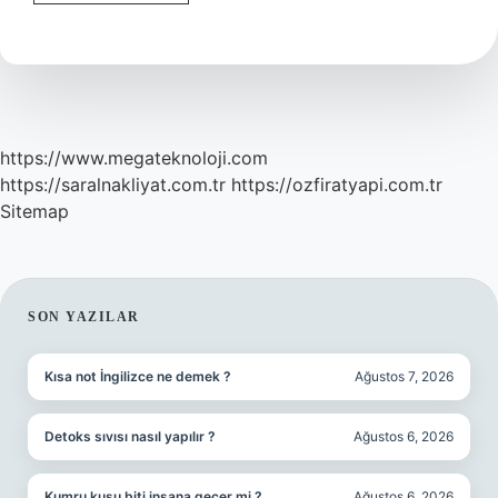
Inancında
Düşkün
Ne
Demek
https://www.megateknoloji.com
https://saralnakliyat.com.tr
https://ozfiratyapi.com.tr
Sitemap
SIDEBAR
SON YAZILAR
Kısa not İngilizce ne demek ?
Ağustos 7, 2026
Detoks sıvısı nasıl yapılır ?
Ağustos 6, 2026
Kumru kuşu biti insana geçer mi ?
Ağustos 6, 2026