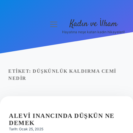
Kadın ve İlham
menüyü
aç
Hayatına neşe katan kadın hikayeleri!
Anasayfa
Gizlilik Politikası
Yasal Uyarı
ETIKET:
DÜŞKÜNLÜK KALDIRMA CEMI
NEDIR
Hakkımızda
ALEVI INANCINDA DÜŞKÜN NE
DEMEK
Tarih: Ocak 25, 2025