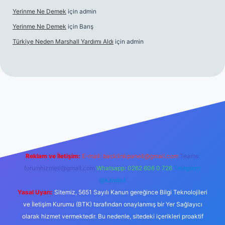
Yerinme Ne Demek
için
admin
Yerinme Ne Demek
için
Barış
Türkiye Neden Marshall Yardımı Aldı
için
admin
//www.betexper.xyz/
betci.co
betci giriş
hiltonbet yeni giriş
Reklam ve İletişim:
E-mail:
backlinkpaneli@gmail.com
Teams:
forumhizmeti@gmail.com
Whatsapp: 0262 606 0 726
Telegram:
@karabul
Yasal Uyarı:
Sitemiz, 5651 Sayılı Kanun gereğince Bilgi Teknolojileri
ve İletişim Kurumu (BTK) tarafından onaylanmış bir Yer Sağlayıcı
olarak hizmet vermektedir. Bu nedenle, sitedeki içerikleri proaktif