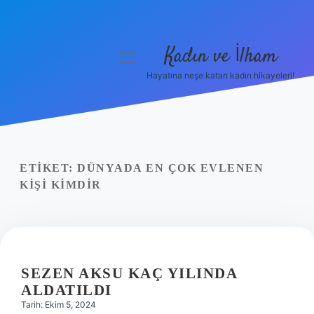
Kadın ve İlham
menüyü
aç
Hayatına neşe katan kadın hikayeleri!
Anasayfa
Gizlilik Politikası
Yasal Uyarı
ETIKET:
DÜNYADA EN ÇOK EVLENEN
KIŞI KIMDIR
Hakkımızda
SEZEN AKSU KAÇ YILINDA
ALDATILDI
Tarih: Ekim 5, 2024