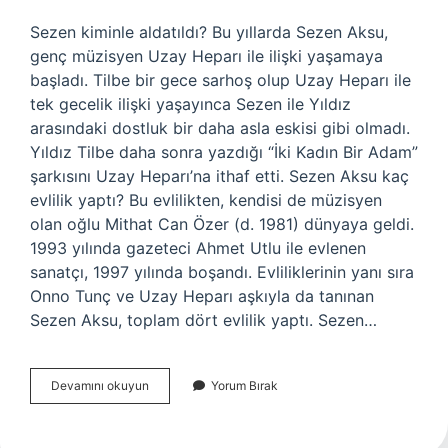
Sezen kiminle aldatıldı? Bu yıllarda Sezen Aksu,
genç müzisyen Uzay Heparı ile ilişki yaşamaya
başladı. Tilbe bir gece sarhoş olup Uzay Heparı ile
tek gecelik ilişki yaşayınca Sezen ile Yıldız
arasındaki dostluk bir daha asla eskisi gibi olmadı.
Yıldız Tilbe daha sonra yazdığı “İki Kadın Bir Adam”
şarkısını Uzay Heparı’na ithaf etti. Sezen Aksu kaç
evlilik yaptı? Bu evlilikten, kendisi de müzisyen
olan oğlu Mithat Can Özer (d. 1981) dünyaya geldi.
1993 yılında gazeteci Ahmet Utlu ile evlenen
sanatçı, 1997 yılında boşandı. Evliliklerinin yanı sıra
Onno Tunç ve Uzay Heparı aşkıyla da tanınan
Sezen Aksu, toplam dört evlilik yaptı. Sezen…
Sezen
Devamını okuyun
Yorum Bırak
Aksu
Kaç
Yılında