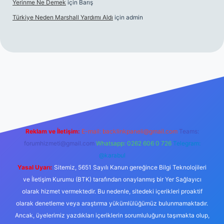
Yerinme Ne Demek
için
Barış
Türkiye Neden Marshall Yardımı Aldı
için
admin
://www.betexper.xyz/
betci.co
betci giriş
hiltonbet yeni giriş
Reklam ve İletişim:
E-mail:
backlinkpaneli@gmail.com
Teams:
forumhizmeti@gmail.com
Whatsapp: 0262 606 0 726
Telegram:
@karabul
Yasal Uyarı:
Sitemiz, 5651 Sayılı Kanun gereğince Bilgi Teknolojileri
ve İletişim Kurumu (BTK) tarafından onaylanmış bir Yer Sağlayıcı
olarak hizmet vermektedir. Bu nedenle, sitedeki içerikleri proaktif
olarak denetleme veya araştırma yükümlülüğümüz bulunmamaktadır.
Ancak, üyelerimiz yazdıkları içeriklerin sorumluluğunu taşımakta olup,