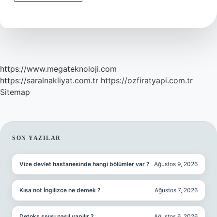
Dolabı
nedir
https://www.megateknoloji.com
https://saralnakliyat.com.tr
https://ozfiratyapi.com.tr
Sitemap
SIDEBAR
SON YAZILAR
Vize devlet hastanesinde hangi bölümler var ?
Ağustos 9, 2026
Kısa not İngilizce ne demek ?
Ağustos 7, 2026
Detoks sıvısı nasıl yapılır ?
Ağustos 6, 2026