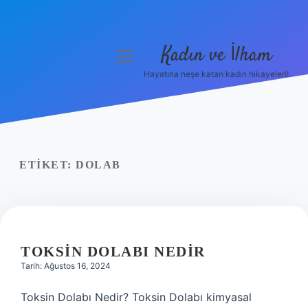
Kadın ve İlham
menüyü
aç
Hayatına neşe katan kadın hikayeleri!
Anasayfa
Gizlilik Politikası
Yasal Uyarı
ETIKET:
DOLAB
Hakkımızda
TOKSIN DOLABI NEDIR
Tarih: Ağustos 16, 2024
Toksin Dolabı Nedir? Toksin Dolabı kimyasal