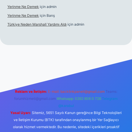
Yerinme Ne Demek
için
admin
Yerinme Ne Demek
için
Barış
Türkiye Neden Marshall Yardımı Aldı
için
admin
://www.betexper.xyz/
betci.co
betci giriş
hiltonbet yeni giriş
Reklam ve İletişim:
E-mail:
backlinkpaneli@gmail.com
Teams:
forumhizmeti@gmail.com
Whatsapp: 0262 606 0 726
Telegram:
@karabul
Yasal Uyarı:
Sitemiz, 5651 Sayılı Kanun gereğince Bilgi Teknolojileri
ve İletişim Kurumu (BTK) tarafından onaylanmış bir Yer Sağlayıcı
olarak hizmet vermektedir. Bu nedenle, sitedeki içerikleri proaktif