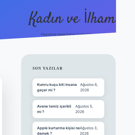
Kadın ve İlham
Hayatına neşe katan kadın hikayeleri!
ilbet
hiltonbet
Betexper giriş adresi
https://www.be
SIDEBAR
SON YAZILAR
Kumru kuşu biti insana
Ağustos 6,
geçer mi ?
2026
Avene temiz içerikli
Ağustos 5,
mi ?
2026
Apple kurtarma kişisi ne
Ağustos 3,
demek ?
2026