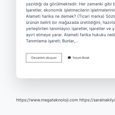
yazıldığı da görülmektedir. Her zamanki gibi b
İşaretler, ekonomik işletmecilerin işletmelerinin
Alameti harika ne demek? (Ticari marka) Sözlük t
ürünün belirli bir mağazada üretildiğini, hazır
yerleştirilen tanımlayıcı işaretler, işaretler ve 
ayırt etmeye yarar. Alameti farika hukuku nedi
Tanımlama işareti; Bunlar,…
Alametifarika
Devamını okuyun
Yorum Bırak
Nasil
Yazilir
https://www.megateknoloji.com
https://saralnakliy