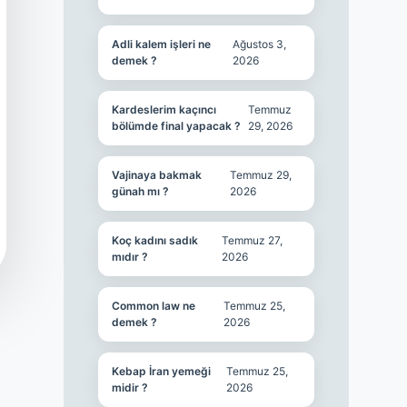
Adli kalem işleri ne
Ağustos 3,
demek ?
2026
Kardeslerim kaçıncı
Temmuz
bölümde final yapacak ?
29, 2026
Vajinaya bakmak
Temmuz 29,
günah mı ?
2026
Koç kadını sadık
Temmuz 27,
mıdır ?
2026
Common law ne
Temmuz 25,
demek ?
2026
Kebap İran yemeği
Temmuz 25,
midir ?
2026