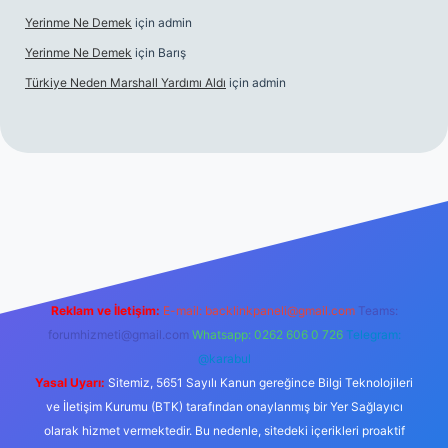
Yerinme Ne Demek
için
admin
Yerinme Ne Demek
için
Barış
Türkiye Neden Marshall Yardımı Aldı
için
admin
//www.betexper.xyz/
betci.co
betci giriş
hiltonbet yeni giriş
Reklam ve İletişim:
E-mail:
backlinkpaneli@gmail.com
Teams:
forumhizmeti@gmail.com
Whatsapp: 0262 606 0 726
Telegram:
@karabul
Yasal Uyarı:
Sitemiz, 5651 Sayılı Kanun gereğince Bilgi Teknolojileri
ve İletişim Kurumu (BTK) tarafından onaylanmış bir Yer Sağlayıcı
olarak hizmet vermektedir. Bu nedenle, sitedeki içerikleri proaktif