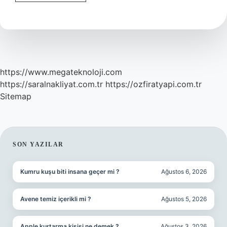
Ne
Işe
Yarar
https://www.megateknoloji.com
https://saralnakliyat.com.tr
https://ozfiratyapi.com.tr
Sitemap
SIDEBAR
SON YAZILAR
Kumru kuşu biti insana geçer mi ?
Ağustos 6, 2026
Avene temiz içerikli mi ?
Ağustos 5, 2026
Apple kurtarma kişisi ne demek ?
Ağustos 3, 2026