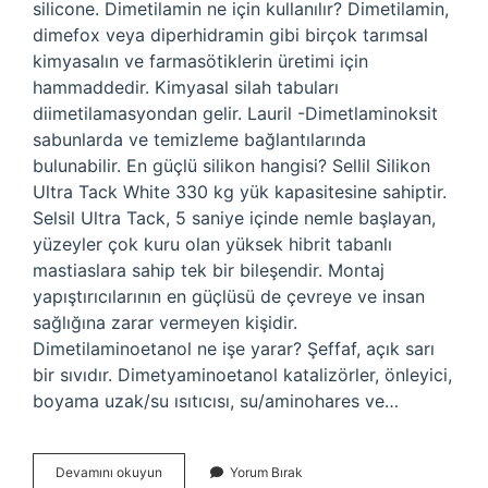
silicone. Dimetilamin ne için kullanılır? Dimetilamin,
dimefox veya diperhidramin gibi birçok tarımsal
kimyasalın ve farmasötiklerin üretimi için
hammaddedir. Kimyasal silah tabuları
diimetilamasyondan gelir. Lauril -Dimetlaminoksit
sabunlarda ve temizleme bağlantılarında
bulunabilir. En güçlü silikon hangisi? Sellil Silikon
Ultra Tack White 330 kg yük kapasitesine sahiptir.
Selsil Ultra Tack, 5 saniye içinde nemle başlayan,
yüzeyler çok kuru olan yüksek hibrit tabanlı
mastiaslara sahip tek bir bileşendir. Montaj
yapıştırıcılarının en güçlüsü de çevreye ve insan
sağlığına zarar vermeyen kişidir.
Dimetilaminoetanol ne işe yarar? Şeffaf, açık sarı
bir sıvıdır. Dimetyaminoetanol katalizörler, önleyici,
boyama uzak/su ısıtıcısı, su/aminohares ve…
Dimetilamin
Devamını okuyun
Yorum Bırak