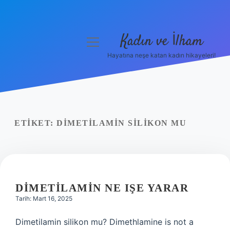
Kadın ve İlham
menüyü
aç
Hayatına neşe katan kadın hikayeleri!
Anasayfa
Gizlilik Politikası
Yasal Uyarı
ETIKET:
DIMETILAMIN SILIKON MU
Hakkımızda
DIMETILAMIN NE IŞE YARAR
Tarih: Mart 16, 2025
Dimetilamin silikon mu? Dimethlamine is not a