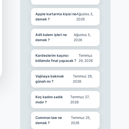
Apple kurtarma kişisi ne
Ağustos 3,
demek ?
2026
Adli kalem işleri ne
Ağustos 3,
demek ?
2026
Kardeslerim kaçıncı
Temmuz
bölümde final yapacak ?
29, 2026
Vajinaya bakmak
Temmuz 29,
günah mı ?
2026
Koç kadını sadık
Temmuz 27,
mıdır ?
2026
Common law ne
Temmuz 25,
demek ?
2026