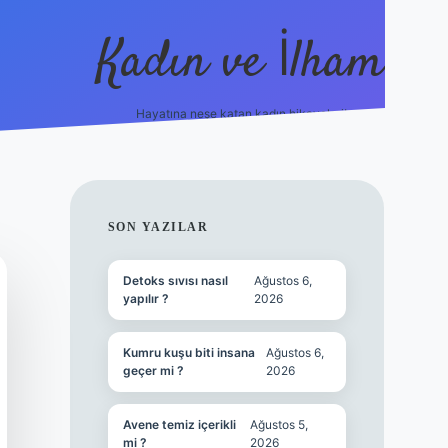
Kadın ve İlham
Hayatına neşe katan kadın hikayeleri!
ilbet
hiltonbet
Betexper giriş adresi
https://www.be
SIDEBAR
SON YAZILAR
Detoks sıvısı nasıl
Ağustos 6,
yapılır ?
2026
Kumru kuşu biti insana
Ağustos 6,
geçer mi ?
2026
Avene temiz içerikli
Ağustos 5,
mi ?
2026