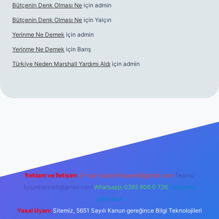
Bütçenin Denk Olması Ne
için
admin
Bütçenin Denk Olması Ne
için
Yalçın
Yerinme Ne Demek
için
admin
Yerinme Ne Demek
için
Barış
Türkiye Neden Marshall Yardımı Aldı
için
admin
Reklam ve İletişim:
E-mail:
backlinkpaneli@gmail.com
Teams:
forumhizmeti@gmail.com
Whatsapp: 0262 606 0 726
Telegram:
@karabul
Yasal Uyarı:
Sitemiz, 5651 Sayılı Kanun gereğince Bilgi Teknolojileri