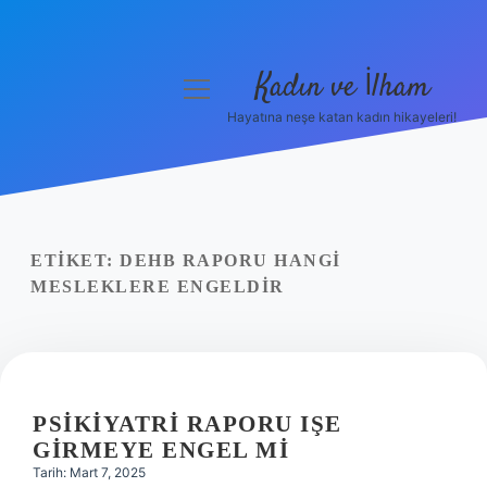
Kadın ve İlham
menüyü
aç
Hayatına neşe katan kadın hikayeleri!
Anasayfa
Gizlilik Politikası
Yasal Uyarı
ETIKET:
DEHB RAPORU HANGI
MESLEKLERE ENGELDIR
Hakkımızda
PSIKIYATRI RAPORU IŞE
GIRMEYE ENGEL MI
Tarih: Mart 7, 2025