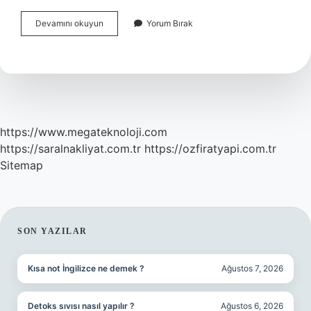
Psikiyatri
Devamını okuyun
Yorum Bırak
Raporu
Işe
Girmeye
Engel
Mi
https://www.megateknoloji.com
https://saralnakliyat.com.tr
https://ozfiratyapi.com.tr
Sitemap
SIDEBAR
SON YAZILAR
Kısa not İngilizce ne demek ?
Ağustos 7, 2026
Detoks sıvısı nasıl yapılır ?
Ağustos 6, 2026