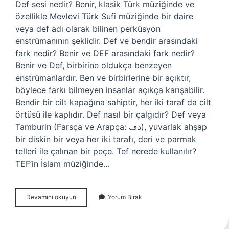
Def sesi nedir? Benir, klasik Türk müziğinde ve
özellikle Mevlevi Türk Sufi müziğinde bir daire
veya def adı olarak bilinen perküsyon
enstrümanının şeklidir. Def ve bendir arasındaki
fark nedir? Benir ve DEF arasındaki fark nedir?
Benir ve Def, birbirine oldukça benzeyen
enstrümanlardır. Ben ve birbirlerine bir açıktır,
böylece farkı bilmeyen insanlar açıkça karışabilir.
Bendir bir cilt kapağına sahiptir, her iki taraf da cilt
örtüsü ile kaplıdır. Def nasıl bir çalgıdır? Def veya
Tamburin (Farsça ve Arapça: دف), yuvarlak ahşap
bir diskin bir veya her iki tarafı, deri ve parmak
telleri ile çalınan bir peçe. Tef nerede kullanılır?
TEF’in İslam müziğinde…
Def
Devamını okuyun
Yorum Bırak
Hangi
Tür
Müziklerde