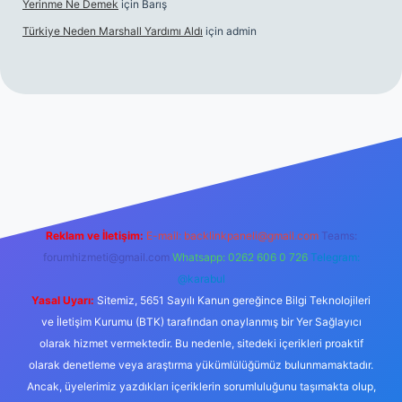
Yerinme Ne Demek
için
Barış
Türkiye Neden Marshall Yardımı Aldı
için
admin
://www.betexper.xyz/
betci.co
betci giriş
hiltonbet yeni giriş
Reklam ve İletişim:
E-mail:
backlinkpaneli@gmail.com
Teams:
forumhizmeti@gmail.com
Whatsapp: 0262 606 0 726
Telegram:
@karabul
Yasal Uyarı:
Sitemiz, 5651 Sayılı Kanun gereğince Bilgi Teknolojileri
ve İletişim Kurumu (BTK) tarafından onaylanmış bir Yer Sağlayıcı
olarak hizmet vermektedir. Bu nedenle, sitedeki içerikleri proaktif
olarak denetleme veya araştırma yükümlülüğümüz bulunmamaktadır.
Ancak, üyelerimiz yazdıkları içeriklerin sorumluluğunu taşımakta olup,