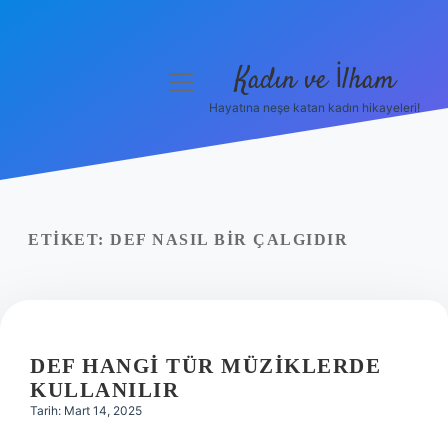
Kadın ve İlham
menüyü
aç
Hayatına neşe katan kadın hikayeleri!
Anasayfa
Gizlilik Politikası
Yasal Uyarı
ETIKET:
DEF NASIL BIR ÇALGIDIR
Hakkımızda
DEF HANGI TÜR MÜZIKLERDE
KULLANILIR
Tarih: Mart 14, 2025