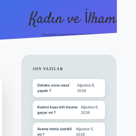
Kadın ve İlham
Hayatına neşe katan kadın hikayeleri!
ilbet
hiltonbet
Betexper giriş adresi
https://www.b
SIDEBAR
SON YAZILAR
Detoks sıvısı nasıl
Ağustos 6,
yapılır ?
2026
Kumru kuşu biti insana
Ağustos 6,
geçer mi ?
2026
Avene temiz içerikli
Ağustos 5,
mi ?
2026