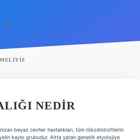
MELIYIZ
LIĞI NEDIR
izan beyaz cevher hastalıkları, tüm lökodistrofilerin
yelin kaybı grubudur. Altta yatan genetik etyolojiye