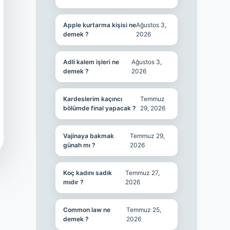
Apple kurtarma kişisi ne
Ağustos 3,
demek ?
2026
Adli kalem işleri ne
Ağustos 3,
demek ?
2026
Kardeslerim kaçıncı
Temmuz
bölümde final yapacak ?
29, 2026
Vajinaya bakmak
Temmuz 29,
günah mı ?
2026
Koç kadını sadık
Temmuz 27,
mıdır ?
2026
Common law ne
Temmuz 25,
demek ?
2026