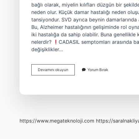
bağlı olarak, miyelin kılıfları düzgün bir şeki
neden olur. Küçük damar hastalığı neden oluş
tansiyondur. SVD ayrıca beynin damarlarında a
Bu, Alzheimer hastalığının gelişiminde rol oyna
iki hastalığa da sahip olabilir. Buna genellikle
nelerdir?
CADASIL semptomları arasında baş a
değişiklikler…
Ak
Devamını okuyun
Yorum Bırak
Madde
Hastalığı
Nedir
https://www.megateknoloji.com
https://saralnakliy