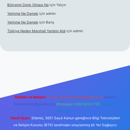
Bütçenin Denk Olması Ne
için
Yalçın
Yerinme Ne Demek
için
admin
Yerinme Ne Demek
için
Barış
Türkiye Neden Marshall Yardımı Aldı
için
admin
://www.betexper.xyz/
betci.co
betci giriş
hiltonbet yeni giriş
Reklam ve İletişim:
E-mail:
backlinkpaneli@gmail.com
Teams:
forumhizmeti@gmail.com
Whatsapp: 0262 606 0 726
Telegram:
@karabul
Yasal Uyarı:
Sitemiz, 5651 Sayılı Kanun gereğince Bilgi Teknolojileri
ve İletişim Kurumu (BTK) tarafından onaylanmış bir Yer Sağlayıcı