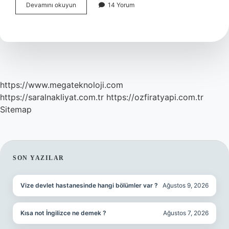
Çocuk
Devamını okuyun
14 Yorum
Gelişimi
Atamalarında
Yaş
Sınırı
Var
Mı
https://www.megateknoloji.com
https://saralnakliyat.com.tr
https://ozfiratyapi.com.tr
Sitemap
SIDEBAR
SON YAZILAR
Vize devlet hastanesinde hangi bölümler var ?
Ağustos 9, 2026
Kısa not İngilizce ne demek ?
Ağustos 7, 2026