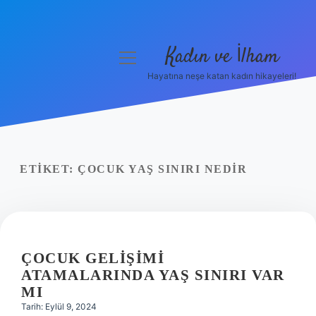
Kadın ve İlham
menüyü
aç
Hayatına neşe katan kadın hikayeleri!
Anasayfa
Gizlilik Politikası
Yasal Uyarı
ETIKET:
ÇOCUK YAŞ SINIRI NEDIR
Hakkımızda
ÇOCUK GELIŞIMI
ATAMALARINDA YAŞ SINIRI VAR
MI
Tarih: Eylül 9, 2024