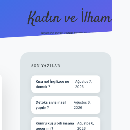
Kadın ve İlham
Hayatına neşe katan kadın hikayeleri!
ilbet
hiltonbet
Betexper giriş adresi
https://www.b
SIDEBAR
SON YAZILAR
Kısa not İngilizce ne
Ağustos 7,
demek ?
2026
Detoks sıvısı nasıl
Ağustos 6,
yapılır ?
2026
Kumru kuşu biti insana
Ağustos 6,
geçer mi ?
2026