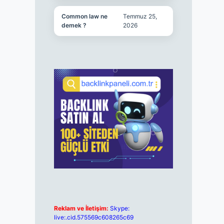
Common law ne
Temmuz 25,
demek ?
2026
Reklam ve İletişim:
Skype:
live:.cid.575569c608265c69