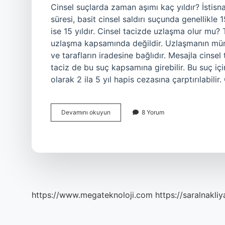
Cinsel suçlarda zaman aşımı kaç yıldır? İstisna
süresi, basit cinsel saldırı suçunda genellikle 15
ise 15 yıldır. Cinsel tacizde uzlaşma olur mu? 
uzlaşma kapsamında değildir. Uzlaşmanın müm
ve tarafların iradesine bağlıdır. Mesajla cinse
taciz de bu suç kapsamına girebilir. Bu suç içi
olarak 2 ila 5 yıl hapis cezasına çarptırılabilir
Cinsel
Devamını okuyun
8 Yorum
Tacizde
Şikayet
Süresi
Ne
Kadardır
https://www.megateknoloji.com
https://saralnakliy