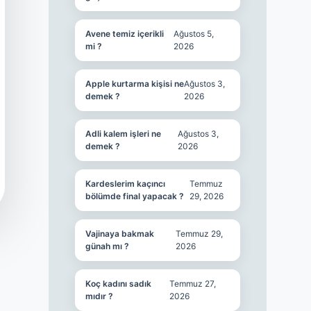
Avene temiz içerikli
Ağustos 5,
mi ?
2026
Apple kurtarma kişisi ne
Ağustos 3,
demek ?
2026
Adli kalem işleri ne
Ağustos 3,
demek ?
2026
Kardeslerim kaçıncı
Temmuz
bölümde final yapacak ?
29, 2026
Vajinaya bakmak
Temmuz 29,
günah mı ?
2026
Koç kadını sadık
Temmuz 27,
mıdır ?
2026