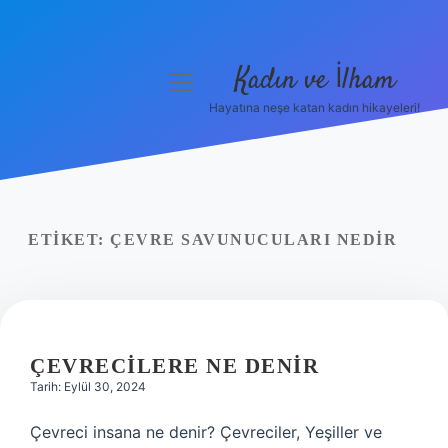
Kadın ve İlham
menüyü
aç
Hayatına neşe katan kadın hikayeleri!
Anasayfa
Gizlilik Politikası
Yasal Uyarı
ETIKET:
ÇEVRE SAVUNUCULARI NEDIR
Hakkımızda
ÇEVRECILERE NE DENIR
Tarih: Eylül 30, 2024
Çevreci insana ne denir? Çevreciler, Yeşiller ve