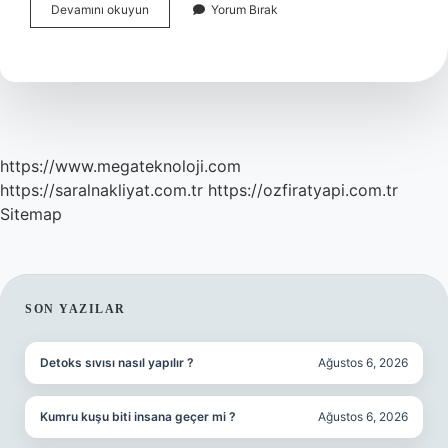
Çevrecilere
Devamını okuyun
Yorum Bırak
Ne
Denir
https://www.megateknoloji.com
https://saralnakliyat.com.tr
https://ozfiratyapi.com.tr
Sitemap
SIDEBAR
SON YAZILAR
Detoks sıvısı nasıl yapılır ?
Ağustos 6, 2026
Kumru kuşu biti insana geçer mi ?
Ağustos 6, 2026