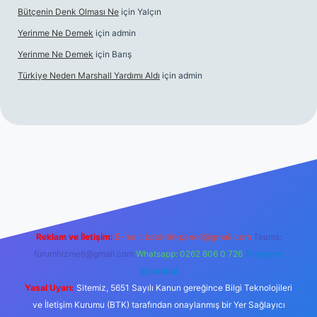
Bütçenin Denk Olması Ne
için
Yalçın
Yerinme Ne Demek
için
admin
Yerinme Ne Demek
için
Barış
Türkiye Neden Marshall Yardımı Aldı
için
admin
resi
https://www.betexper.xyz/
betci.co
betci giriş
hiltonbet ye
Reklam ve İletişim:
E-mail:
backlinkpaneli@gmail.com
Teams:
forumhizmeti@gmail.com
Whatsapp: 0262 606 0 726
Telegram:
@karabul
Yasal Uyarı:
Sitemiz, 5651 Sayılı Kanun gereğince Bilgi Teknolojileri
ve İletişim Kurumu (BTK) tarafından onaylanmış bir Yer Sağlayıcı