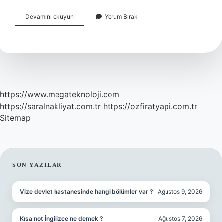
Çene
Devamını okuyun
Yorum Bırak
Yapısı
Bozukluğu
Nasıl
Düzelir
https://www.megateknoloji.com
https://saralnakliyat.com.tr
https://ozfiratyapi.com.tr
Sitemap
SIDEBAR
SON YAZILAR
Vize devlet hastanesinde hangi bölümler var ?
Ağustos 9, 2026
Kısa not İngilizce ne demek ?
Ağustos 7, 2026