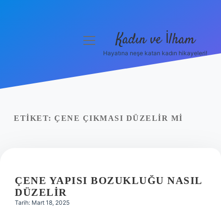
Kadın ve İlham
menüyü
aç
Hayatına neşe katan kadın hikayeleri!
Anasayfa
Gizlilik Politikası
Yasal Uyarı
ETIKET:
ÇENE ÇIKMASI DÜZELIR MI
Hakkımızda
ÇENE YAPISI BOZUKLUĞU NASIL
DÜZELIR
Tarih: Mart 18, 2025