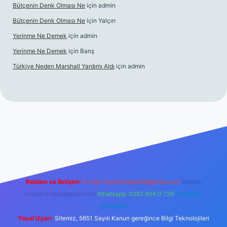
Bütçenin Denk Olması Ne
için
admin
Bütçenin Denk Olması Ne
için
Yalçın
Yerinme Ne Demek
için
admin
Yerinme Ne Demek
için
Barış
Türkiye Neden Marshall Yardımı Aldı
için
admin
://www.betexper.xyz/
betci.co
betci giriş
hiltonbet yeni giriş
Reklam ve İletişim:
E-mail:
backlinkpaneli@gmail.com
Teams:
forumhizmeti@gmail.com
Whatsapp: 0262 606 0 726
Telegram:
@karabul
Yasal Uyarı:
Sitemiz, 5651 Sayılı Kanun gereğince Bilgi Teknolojileri