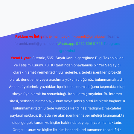
/www.betexper.xyz/
betci.co
betci giriş
hiltonbet yeni giriş
Reklam ve İletişim:
E-mail:
backlinkpaneli@gmail.com
Teams:
forumhizmeti@gmail.com
Whatsapp: 0262 606 0 726
Telegram:
@karabul
Yasal Uyarı:
Sitemiz, 5651 Sayılı Kanun gereğince Bilgi Teknolojileri
ve İletişim Kurumu (BTK) tarafından onaylanmış bir Yer Sağlayıcı
olarak hizmet vermektedir. Bu nedenle, sitedeki içerikleri proaktif
olarak denetleme veya araştırma yükümlülüğümüz bulunmamaktadır.
Ancak, üyelerimiz yazdıkları içeriklerin sorumluluğunu taşımakta olup,
siteye üye olarak bu sorumluluğu kabul etmiş sayılırlar. Bu internet
sitesi, herhangi bir marka, kurum veya şahıs şirketi ile hiçbir bağlantısı
bulunmamaktadır. Sitede yalnızca kendi hazırladığımız makaleler
paylaşılmaktadır. Burada yer alan içerikler haber niteliği taşımamakta
olup, gerçek kurum ve kişiler hakkında paylaşım yapılmamaktadır.
Gerçek kurum ve kişiler ile isim benzerlikleri tamamen tesadüfidir.