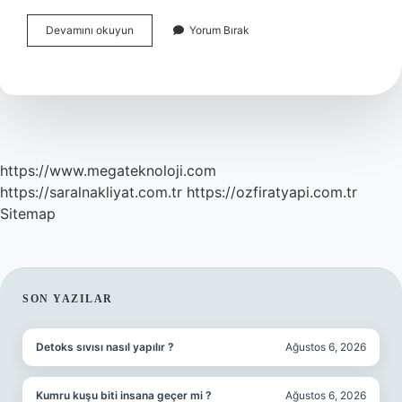
Çene
Devamını okuyun
Yorum Bırak
Yapısı
Bozukluğu
Nasıl
Düzelir
https://www.megateknoloji.com
https://saralnakliyat.com.tr
https://ozfiratyapi.com.tr
Sitemap
SIDEBAR
SON YAZILAR
Detoks sıvısı nasıl yapılır ?
Ağustos 6, 2026
Kumru kuşu biti insana geçer mi ?
Ağustos 6, 2026