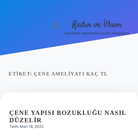
Kadın ve İlham
menüyü
aç
Hayatına neşe katan kadın hikayeleri!
Anasayfa
Gizlilik Politikası
Yasal Uyarı
ETIKET:
ÇENE AMELIYATI KAÇ TL
Hakkımızda
ÇENE YAPISI BOZUKLUĞU NASIL
DÜZELIR
Tarih: Mart 18, 2025