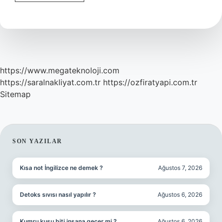
Göre
Cehennem
Nedir
https://www.megateknoloji.com
https://saralnakliyat.com.tr
https://ozfiratyapi.com.tr
Sitemap
SIDEBAR
SON YAZILAR
Kısa not İngilizce ne demek ?
Ağustos 7, 2026
Detoks sıvısı nasıl yapılır ?
Ağustos 6, 2026
Kumru kuşu biti insana geçer mi ?
Ağustos 6, 2026