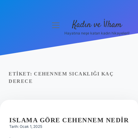
Kadın ve İlham
menüyü
aç
Hayatına neşe katan kadın hikayeleri!
Anasayfa
Gizlilik Politikası
Yasal Uyarı
ETIKET:
CEHENNEM SICAKLIĞI KAÇ
DERECE
Hakkımızda
ISLAMA GÖRE CEHENNEM NEDIR
Tarih: Ocak 1, 2025