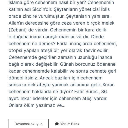
İslama göre cehennem nasıl bir yer? Cehennemin
katının adı Siccîn’dir. Şeytanların yöneticisi İblis
orada zincire vurulmuştur. Şeytanların yanı sıra,
Allah’ın derecesine göre ceza veren birçok melek
(Zebani) de vardır. Cehennemin bir kara delik
olduğuna inanan araştırmacılar vardır. Dinde
cehennem ne demek? Farklı inançlarda cehennem,
otopsi yapılan ateşli bir yer olarak tasvir edilir.
Cehennemde geçirilen zamanın uzunluğu inanca
bağlı olarak değişebilir. Günah borcunuz ödenene
kadar cehennemde kalabilir ve sonra cennete geri
dönebilirsiniz. Ancak bazıları için cehennem
sonsuza dek ateşte yanmak anlamına gelir. Kuran
cehennem hakkında ne diyor? Fatır Suresi, 36.
ayet: İnkar edenler için cehennem ateşi vardır.
Onlara ölüm yazılmaz ve…
Islama
Devamını okuyun
Yorum Bırak