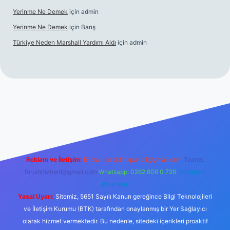
Yerinme Ne Demek
için
admin
Yerinme Ne Demek
için
Barış
Türkiye Neden Marshall Yardımı Aldı
için
admin
://www.betexper.xyz/
betci.co
betci giriş
hiltonbet yeni giriş
Reklam ve İletişim:
E-mail:
backlinkpaneli@gmail.com
Teams:
forumhizmeti@gmail.com
Whatsapp: 0262 606 0 726
Telegram:
@karabul
Yasal Uyarı:
Sitemiz, 5651 Sayılı Kanun gereğince Bilgi Teknolojileri
ve İletişim Kurumu (BTK) tarafından onaylanmış bir Yer Sağlayıcı
olarak hizmet vermektedir. Bu nedenle, sitedeki içerikleri proaktif