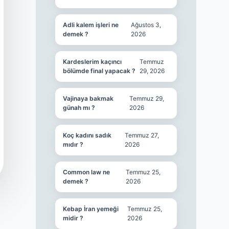
Adli kalem işleri ne
Ağustos 3,
demek ?
2026
Kardeslerim kaçıncı
Temmuz
bölümde final yapacak ?
29, 2026
Vajinaya bakmak
Temmuz 29,
günah mı ?
2026
Koç kadını sadık
Temmuz 27,
mıdır ?
2026
Common law ne
Temmuz 25,
demek ?
2026
Kebap İran yemeği
Temmuz 25,
midir ?
2026