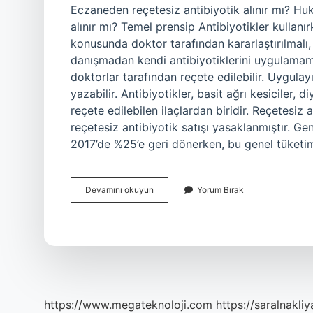
Eczaneden reçetesiz antibiyotik alınır mı? H
alınır mı? Temel prensip Antibiyotikler kullan
konusunda doktor tarafından kararlaştırılmalı
danışmadan kendi antibiyotiklerini uygulamamal
doktorlar tarafından reçete edilebilir. Uygulayı
yazabilir. Antibiyotikler, basit ağrı kesiciler,
reçete edilebilen ilaçlardan biridir. Reçetesiz
reçetesiz antibiyotik satışı yasaklanmıştır. Gen
2017’de %25’e geri dönerken, bu genel tüket
Antibiyotik
Devamını okuyun
Yorum Bırak
Almak
Için
Reçete
Gerekli
Mi
https://www.megateknoloji.com
https://saralnakliy