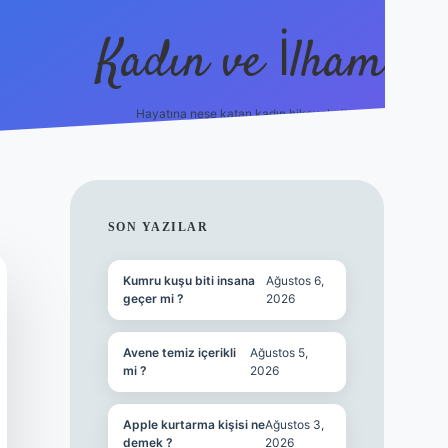
Kadın ve İlham
Hayatına neşe katan kadın hikayeleri!
ilbet
hiltonbet
Betexper giriş adresi
https://www.be
SIDEBAR
SON YAZILAR
Kumru kuşu biti insana
Ağustos 6,
geçer mi ?
2026
Avene temiz içerikli
Ağustos 5,
mi ?
2026
Apple kurtarma kişisi ne
Ağustos 3,
demek ?
2026