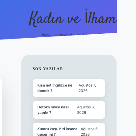
Kadın ve İlham
Hayatına neşe katan kadın hikayeleri!
ilbet
hiltonbet
Betexper giriş adresi
https://www.be
SIDEBAR
SON YAZILAR
Kısa not İngilizce ne
Ağustos 7,
demek ?
2026
Detoks sıvısı nasıl
Ağustos 6,
yapılır ?
2026
Kumru kuşu biti insana
Ağustos 6,
geçer mi ?
2026