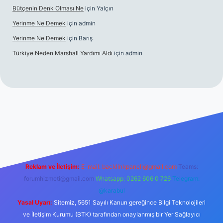
Bütçenin Denk Olması Ne
için
Yalçın
Yerinme Ne Demek
için
admin
Yerinme Ne Demek
için
Barış
Türkiye Neden Marshall Yardımı Aldı
için
admin
://www.betexper.xyz/
betci.co
betci giriş
hiltonbet yeni giriş
Reklam ve İletişim:
E-mail:
backlinkpaneli@gmail.com
Teams:
forumhizmeti@gmail.com
Whatsapp: 0262 606 0 726
Telegram:
@karabul
Yasal Uyarı:
Sitemiz, 5651 Sayılı Kanun gereğince Bilgi Teknolojileri
ve İletişim Kurumu (BTK) tarafından onaylanmış bir Yer Sağlayıcı