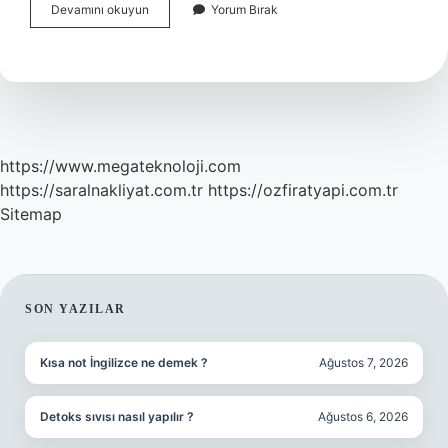
Haslanmis
Devamını okuyun
Yorum Bırak
Brokoli
Gaz
Yapar
Mi
https://www.megateknoloji.com
https://saralnakliyat.com.tr
https://ozfiratyapi.com.tr
Sitemap
SIDEBAR
SON YAZILAR
Kısa not İngilizce ne demek ?
Ağustos 7, 2026
Detoks sıvısı nasıl yapılır ?
Ağustos 6, 2026