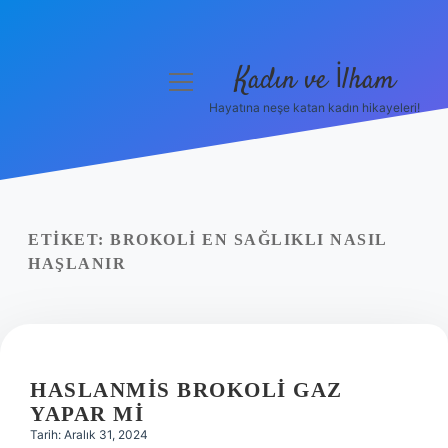
Kadın ve İlham
menüyü
aç
Hayatına neşe katan kadın hikayeleri!
Anasayfa
Gizlilik Politikası
Yasal Uyarı
ETIKET:
BROKOLI EN SAĞLIKLI NASIL
HAŞLANIR
Hakkımızda
HASLANMIS BROKOLI GAZ
YAPAR MI
Tarih: Aralık 31, 2024