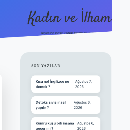
Kadın ve İlham
Hayatına neşe katan kadın hikayeleri!
ilbet
hiltonbet
Betexper giriş adresi
https://www.be
SIDEBAR
SON YAZILAR
Kısa not İngilizce ne
Ağustos 7,
demek ?
2026
Detoks sıvısı nasıl
Ağustos 6,
yapılır ?
2026
Kumru kuşu biti insana
Ağustos 6,
geçer mi ?
2026