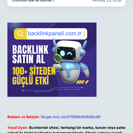
Common law ne demek ?
Temmuz 25, 2026
Reklam ve İletişim:
Skype: live:.cid.575569c608265c69
Yasal Uyarı:
Bu internet sitesi, herhangi bir marka, kurum veya şahıs
şirketi ile hiçbir bağlantısı bulunmamaktadır. Sitede yalnızca kendi