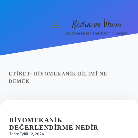
Kadın ve İlham
menüyü
aç
Hayatına neşe katan kadın hikayeleri!
Anasayfa
Gizlilik Politikası
Yasal Uyarı
ETIKET:
BIYOMEKANIK BILIMI NE
DEMEK
Hakkımızda
BIYOMEKANIK
DEĞERLENDIRME NEDIR
Tarih: Eylül 12, 2024