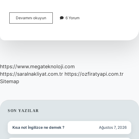
Biyomekanik
Devamını okuyun
6 Yorum
Değerlendirme
Nedir
https://www.megateknoloji.com
https://saralnakliyat.com.tr
https://ozfiratyapi.com.tr
Sitemap
SIDEBAR
SON YAZILAR
Kısa not İngilizce ne demek ?
Ağustos 7, 2026