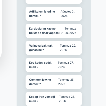
Adli kalem işleri ne
Ağustos 3,
demek ?
2026
Kardeslerim kaçıncı
Temmuz
bölümde final yapacak ?
29, 2026
Vajinaya bakmak
Temmuz 29,
günah mı ?
2026
Koç kadını sadık
Temmuz 27,
mıdır ?
2026
Common law ne
Temmuz 25,
demek ?
2026
Kebap İran yemeği
Temmuz 25,
midir ?
2026