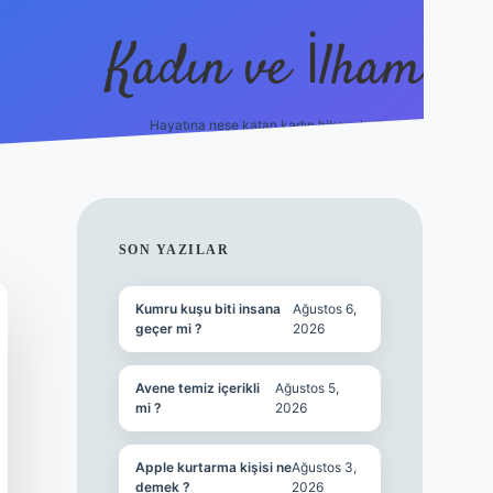
Kadın ve İlham
Hayatına neşe katan kadın hikayeleri!
ilbet
hiltonbet
Betexper giriş adresi
https://www.be
SIDEBAR
SON YAZILAR
Kumru kuşu biti insana
Ağustos 6,
geçer mi ?
2026
Avene temiz içerikli
Ağustos 5,
mi ?
2026
Apple kurtarma kişisi ne
Ağustos 3,
demek ?
2026