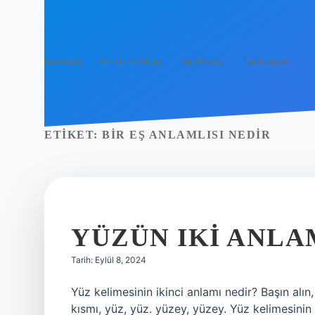
Anasayfa
Gizlilik Politikası
Yasal Uyarı
Hakkımızda
ETIKET:
BIR EŞ ANLAMLISI NEDIR
YÜZÜN IKI ANLA
Tarih: Eylül 8, 2024
Yüz kelimesinin ikinci anlamı nedir? Başın alı
kısmı, yüz, yüz. yüzey, yüzey. Yüz kelimesinin 