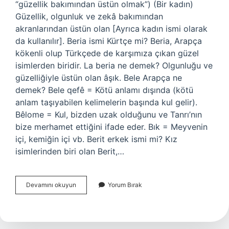
“güzellik bakımından üstün olmak”) (Bir kadın)
Güzellik, olgunluk ve zekâ bakımından
akranlarından üstün olan [Ayrıca kadın ismi olarak
da kullanılır]. Beria ismi Kürtçe mi? Beria, Arapça
kökenli olup Türkçede de karşımıza çıkan güzel
isimlerden biridir. La beria ne demek? Olgunluğu ve
güzelliğiyle üstün olan âşık. Bele Arapça ne
demek? Bele qefê = Kötü anlamı dışında (kötü
anlam taşıyabilen kelimelerin başında kul gelir).
Bêlome = Kul, bizden uzak olduğunu ve Tanrı’nın
bize merhamet ettiğini ifade eder. Bık = Meyvenin
içi, kemiğin içi vb. Berit erkek ismi mi? Kız
isimlerinden biri olan Berit,…
Beria
Devamını okuyun
Yorum Bırak
Arapça
Ne
Demek