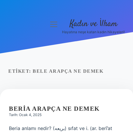
Kadın ve İlham
menüyü
aç
Hayatına neşe katan kadın hikayeleri!
Anasayfa
Gizlilik Politikası
Yasal Uyarı
ETIKET:
BELE ARAPÇA NE DEMEK
Hakkımızda
BERIA ARAPÇA NE DEMEK
Tarih: Ocak 4, 2025
Beria anlamı nedir? (ﺑﺮﻳﻌﻪ) sıfat ve i. (ar. berī’at