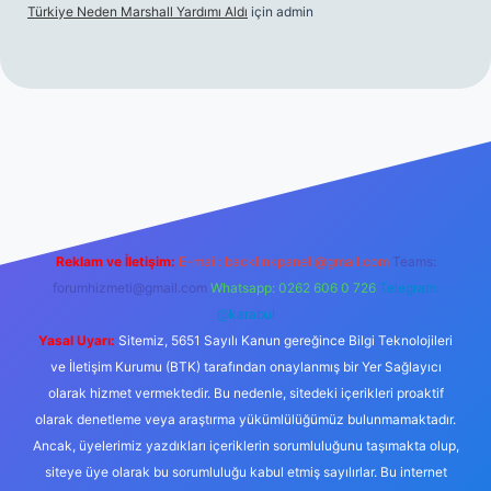
Türkiye Neden Marshall Yardımı Aldı
için
admin
://www.betexper.xyz/
betci.co
betci giriş
hiltonbet yeni giriş
Reklam ve İletişim:
E-mail:
backlinkpaneli@gmail.com
Teams:
forumhizmeti@gmail.com
Whatsapp: 0262 606 0 726
Telegram:
@karabul
Yasal Uyarı:
Sitemiz, 5651 Sayılı Kanun gereğince Bilgi Teknolojileri
ve İletişim Kurumu (BTK) tarafından onaylanmış bir Yer Sağlayıcı
olarak hizmet vermektedir. Bu nedenle, sitedeki içerikleri proaktif
olarak denetleme veya araştırma yükümlülüğümüz bulunmamaktadır.
Ancak, üyelerimiz yazdıkları içeriklerin sorumluluğunu taşımakta olup,
siteye üye olarak bu sorumluluğu kabul etmiş sayılırlar. Bu internet