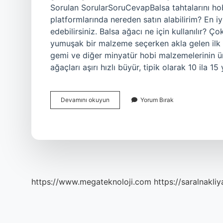
Sorulan SorularSoruCevapBalsa tahtalarını hob
platformlarında nereden satın alabilirim? En iyi 
edebilirsiniz. Balsa ağacı ne için kullanılır? Ço
yumuşak bir malzeme seçerken akla gelen ilk m
gemi ve diğer minyatür hobi malzemelerinin üre
ağaçları aşırı hızlı büyür, tipik olarak 10 ila 1
Türkiyede
Devamını okuyun
Yorum Bırak
Balsa
Ağacı
Var
Mı
https://www.megateknoloji.com
https://saralnakliy