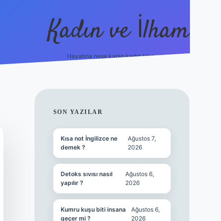
Kadın ve İlham
Hayatına neşe katan kadın hikayeleri!
ilbet
hiltonbet
Betexper giriş adresi
https://www.b
SIDEBAR
SON YAZILAR
Kısa not İngilizce ne
Ağustos 7,
demek ?
2026
Detoks sıvısı nasıl
Ağustos 6,
yapılır ?
2026
Kumru kuşu biti insana
Ağustos 6,
geçer mi ?
2026