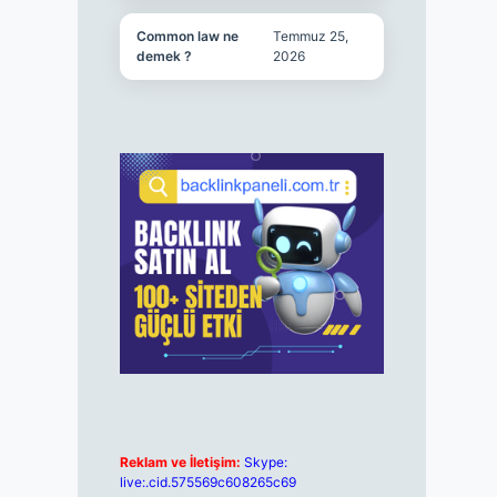
Common law ne
Temmuz 25,
demek ?
2026
Reklam ve İletişim:
Skype:
live:.cid.575569c608265c69