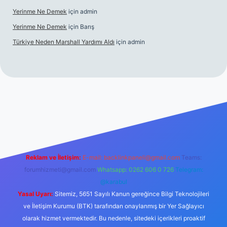
Yerinme Ne Demek
için
admin
Yerinme Ne Demek
için
Barış
Türkiye Neden Marshall Yardımı Aldı
için
admin
//www.betexper.xyz/
betci.co
betci giriş
hiltonbet yeni giriş
Reklam ve İletişim:
E-mail:
backlinkpaneli@gmail.com
Teams:
forumhizmeti@gmail.com
Whatsapp: 0262 606 0 726
Telegram:
@karabul
Yasal Uyarı:
Sitemiz, 5651 Sayılı Kanun gereğince Bilgi Teknolojileri
ve İletişim Kurumu (BTK) tarafından onaylanmış bir Yer Sağlayıcı
olarak hizmet vermektedir. Bu nedenle, sitedeki içerikleri proaktif