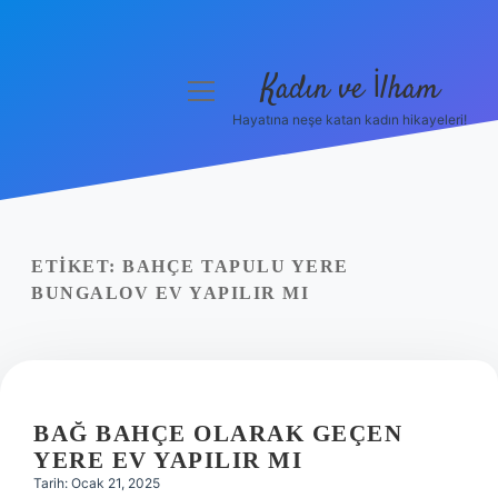
Kadın ve İlham
menüyü
aç
Hayatına neşe katan kadın hikayeleri!
Anasayfa
Gizlilik Politikası
Yasal Uyarı
ETIKET:
BAHÇE TAPULU YERE
BUNGALOV EV YAPILIR MI
Hakkımızda
BAĞ BAHÇE OLARAK GEÇEN
YERE EV YAPILIR MI
Tarih: Ocak 21, 2025