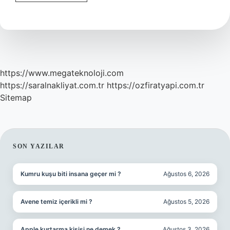
Bahçe
Olarak
Geçen
Yere
Ev
Yapılır
Mı
https://www.megateknoloji.com
https://saralnakliyat.com.tr
https://ozfiratyapi.com.tr
Sitemap
SIDEBAR
SON YAZILAR
Kumru kuşu biti insana geçer mi ?
Ağustos 6, 2026
Avene temiz içerikli mi ?
Ağustos 5, 2026
Apple kurtarma kişisi ne demek ?
Ağustos 3, 2026