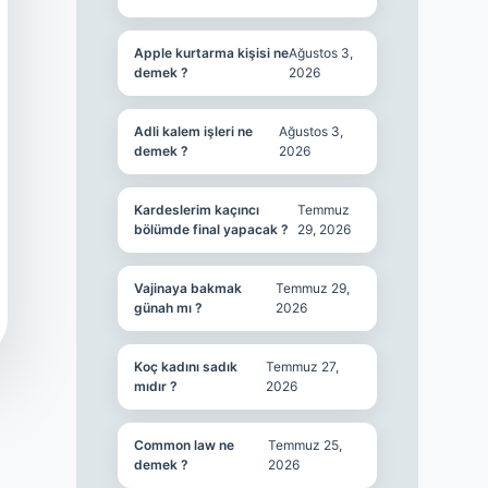
Apple kurtarma kişisi ne
Ağustos 3,
demek ?
2026
Adli kalem işleri ne
Ağustos 3,
demek ?
2026
Kardeslerim kaçıncı
Temmuz
bölümde final yapacak ?
29, 2026
Vajinaya bakmak
Temmuz 29,
günah mı ?
2026
Koç kadını sadık
Temmuz 27,
mıdır ?
2026
Common law ne
Temmuz 25,
demek ?
2026