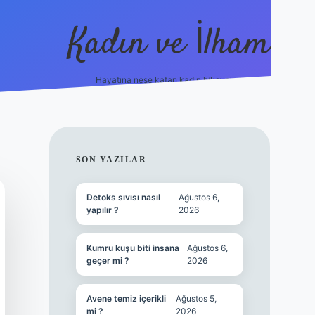
Kadın ve İlham
Hayatına neşe katan kadın hikayeleri!
ilbet
hiltonbet
Betexper giriş adresi
https://www.be
SIDEBAR
SON YAZILAR
Detoks sıvısı nasıl
Ağustos 6,
yapılır ?
2026
Kumru kuşu biti insana
Ağustos 6,
geçer mi ?
2026
Avene temiz içerikli
Ağustos 5,
mi ?
2026