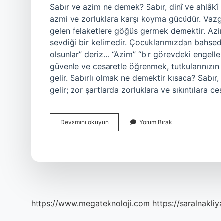
Sabır ve azim ne demek? Sabır, dinî ve ahlâkî
azmi ve zorluklara karşı koyma gücüdür. Va
gelen felaketlere göğüs germek demektir. Azi
sevdiği bir kelimedir. Çocuklarımızdan bahsed
olsunlar” deriz… “Azim” “bir görevdeki engelleri
güvenle ve cesaretle öğrenmek, tutkularınız
gelir. Sabırlı olmak ne demektir kısaca? Sabır
gelir; zor şartlarda zorluklara ve sıkıntılara c
Azimli
Devamını okuyun
Yorum Bırak
Ve
Sabırlı
Olmak
Ne
Demek
https://www.megateknoloji.com
https://saralnakliy