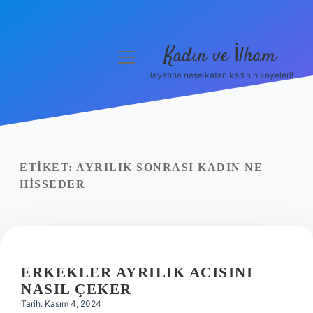
Kadın ve İlham
menüyü
aç
Hayatına neşe katan kadın hikayeleri!
Anasayfa
Gizlilik Politikası
Yasal Uyarı
ETIKET:
AYRILIK SONRASI KADIN NE
HISSEDER
Hakkımızda
ERKEKLER AYRILIK ACISINI
NASIL ÇEKER
Tarih: Kasım 4, 2024