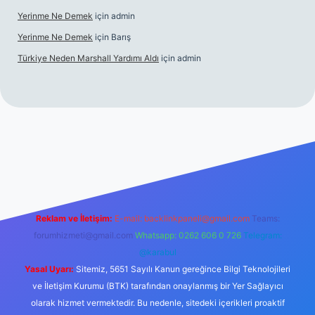
Yerinme Ne Demek
için
admin
Yerinme Ne Demek
için
Barış
Türkiye Neden Marshall Yardımı Aldı
için
admin
://www.betexper.xyz/
betci.co
betci giriş
hiltonbet yeni giriş
Reklam ve İletişim:
E-mail:
backlinkpaneli@gmail.com
Teams:
forumhizmeti@gmail.com
Whatsapp: 0262 606 0 726
Telegram:
@karabul
Yasal Uyarı:
Sitemiz, 5651 Sayılı Kanun gereğince Bilgi Teknolojileri
ve İletişim Kurumu (BTK) tarafından onaylanmış bir Yer Sağlayıcı
olarak hizmet vermektedir. Bu nedenle, sitedeki içerikleri proaktif