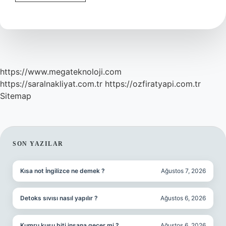
Ayrılık
Acısını
Nasıl
Çeker
https://www.megateknoloji.com
https://saralnakliyat.com.tr
https://ozfiratyapi.com.tr
Sitemap
SIDEBAR
SON YAZILAR
Kısa not İngilizce ne demek ?
Ağustos 7, 2026
Detoks sıvısı nasıl yapılır ?
Ağustos 6, 2026
Kumru kuşu biti insana geçer mi ?
Ağustos 6, 2026