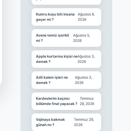
Kumru kuşu biti insana
Ağustos 6,
geçer mi ?
2026
Avene temiz içerikli
Ağustos 5,
mi ?
2026
Apple kurtarma kişisi ne
Ağustos 3,
demek ?
2026
Adli kalem işleri ne
Ağustos 3,
demek ?
2026
Kardeslerim kaçıncı
Temmuz
bölümde final yapacak ?
29, 2026
Vajinaya bakmak
Temmuz 29,
günah mı ?
2026