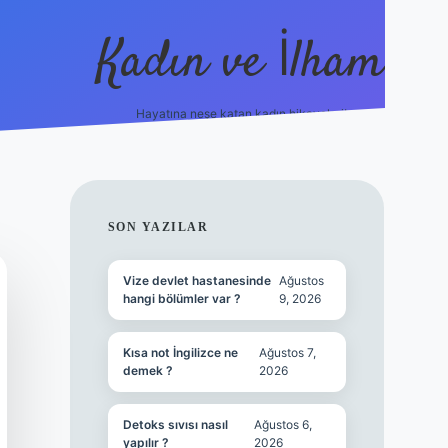
Kadın ve İlham
Hayatına neşe katan kadın hikayeleri!
ilbet
hiltonbet
Betexper giriş adresi
https://www.be
SIDEBAR
SON YAZILAR
Vize devlet hastanesinde
Ağustos
hangi bölümler var ?
9, 2026
Kısa not İngilizce ne
Ağustos 7,
demek ?
2026
Detoks sıvısı nasıl
Ağustos 6,
yapılır ?
2026