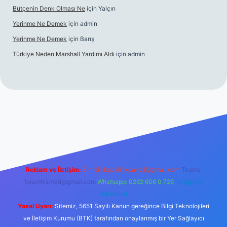
Bütçenin Denk Olması Ne
için
Yalçın
Yerinme Ne Demek
için
admin
Yerinme Ne Demek
için
Barış
Türkiye Neden Marshall Yardımı Aldı
için
admin
://www.betexper.xyz/
betci.co
betci giriş
hiltonbet yeni giriş
Reklam ve İletişim:
E-mail:
backlinkpaneli@gmail.com
Teams:
forumhizmeti@gmail.com
Whatsapp: 0262 606 0 726
Telegram:
@karabul
Yasal Uyarı:
Sitemiz, 5651 Sayılı Kanun gereğince Bilgi Teknolojileri
ve İletişim Kurumu (BTK) tarafından onaylanmış bir Yer Sağlayıcı