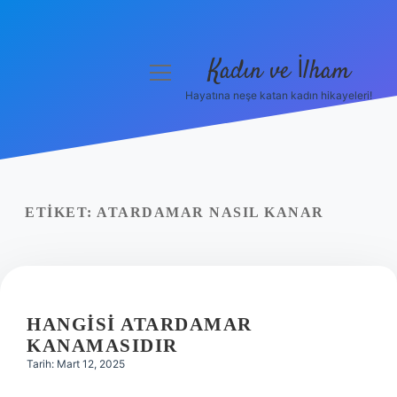
Kadın ve İlham
menüyü
aç
Hayatına neşe katan kadın hikayeleri!
Anasayfa
Gizlilik Politikası
Yasal Uyarı
ETIKET:
ATARDAMAR NASIL KANAR
Hakkımızda
HANGISI ATARDAMAR
KANAMASIDIR
Tarih: Mart 12, 2025