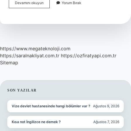
Hangisi
Devamını okuyun
Yorum Bırak
Atardamar
Kanamasıdır
https://www.megateknoloji.com
https://saralnakliyat.com.tr
https://ozfiratyapi.com.tr
Sitemap
SIDEBAR
SON YAZILAR
Vize devlet hastanesinde hangi bölümler var ?
Ağustos 9, 2026
Kısa not İngilizce ne demek ?
Ağustos 7, 2026