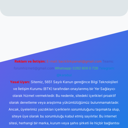
://www.betexper.xyz/
betci.co
betci giriş
hiltonbet yeni giriş
Reklam ve İletişim:
E-mail:
backlinkpaneli@gmail.com
Teams:
forumhizmeti@gmail.com
Whatsapp: 0262 606 0 726
Telegram:
@karabul
Yasal Uyarı:
Sitemiz, 5651 Sayılı Kanun gereğince Bilgi Teknolojileri
ve İletişim Kurumu (BTK) tarafından onaylanmış bir Yer Sağlayıcı
olarak hizmet vermektedir. Bu nedenle, sitedeki içerikleri proaktif
olarak denetleme veya araştırma yükümlülüğümüz bulunmamaktadır.
Ancak, üyelerimiz yazdıkları içeriklerin sorumluluğunu taşımakta olup,
siteye üye olarak bu sorumluluğu kabul etmiş sayılırlar. Bu internet
sitesi, herhangi bir marka, kurum veya şahıs şirketi ile hiçbir bağlantısı