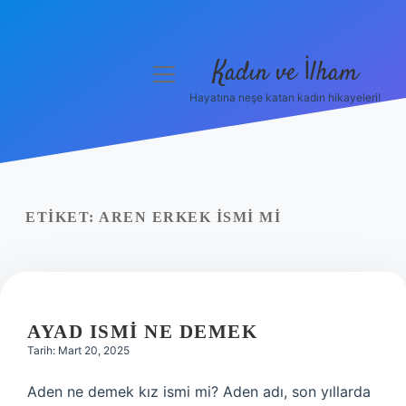
Kadın ve İlham
menüyü
aç
Hayatına neşe katan kadın hikayeleri!
Anasayfa
Gizlilik Politikası
Yasal Uyarı
ETIKET:
AREN ERKEK ISMI MI
Hakkımızda
AYAD ISMI NE DEMEK
Tarih: Mart 20, 2025
Aden ne demek kız ismi mi? Aden adı, son yıllarda