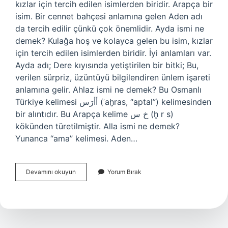
kızlar için tercih edilen isimlerden biridir. Arapça bir
isim. Bir cennet bahçesi anlamına gelen Aden adı
da tercih edilir çünkü çok önemlidir. Ayda ismi ne
demek? Kulağa hoş ve kolayca gelen bu isim, kızlar
için tercih edilen isimlerden biridir. İyi anlamları var.
Ayda adı; Dere kıyısında yetiştirilen bir bitki; Bu,
verilen sürpriz, üzüntüyü bilgilendiren ünlem işareti
anlamına gelir. Ahlaz ismi ne demek? Bu Osmanlı
Türkiye kelimesi أأرَس (ʾaḫras, “aptal”) kelimesinden
bir alıntıdır. Bu Arapça kelime خ س (ḫ r s)
kökünden türetilmiştir. Alla ismi ne demek?
Yunanca “ama” kelimesi. Aden…
Ayad
Devamını okuyun
Yorum Bırak
Ismi
Ne
Demek