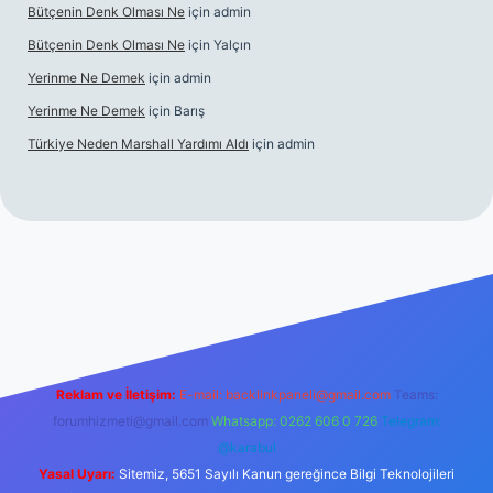
Bütçenin Denk Olması Ne
için
admin
Bütçenin Denk Olması Ne
için
Yalçın
Yerinme Ne Demek
için
admin
Yerinme Ne Demek
için
Barış
Türkiye Neden Marshall Yardımı Aldı
için
admin
://www.betexper.xyz/
betci.co
betci giriş
hiltonbet yeni giriş
Reklam ve İletişim:
E-mail:
backlinkpaneli@gmail.com
Teams:
forumhizmeti@gmail.com
Whatsapp: 0262 606 0 726
Telegram:
@karabul
Yasal Uyarı:
Sitemiz, 5651 Sayılı Kanun gereğince Bilgi Teknolojileri