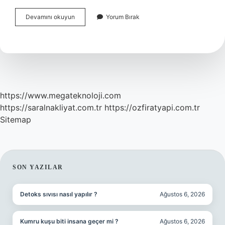
Bilimsel
Devamını okuyun
Yorum Bırak
Makale
Başlığı
Nasıl
Olmalı
https://www.megateknoloji.com
https://saralnakliyat.com.tr
https://ozfiratyapi.com.tr
Sitemap
SIDEBAR
SON YAZILAR
Detoks sıvısı nasıl yapılır ?
Ağustos 6, 2026
Kumru kuşu biti insana geçer mi ?
Ağustos 6, 2026