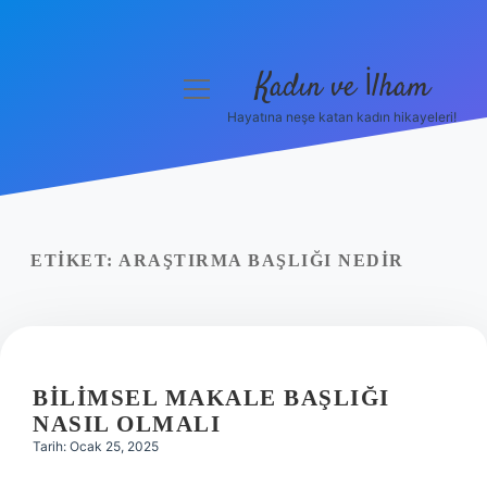
Kadın ve İlham
menüyü
aç
Hayatına neşe katan kadın hikayeleri!
Anasayfa
Gizlilik Politikası
Yasal Uyarı
ETIKET:
ARAŞTIRMA BAŞLIĞI NEDIR
Hakkımızda
BILIMSEL MAKALE BAŞLIĞI
NASIL OLMALI
Tarih: Ocak 25, 2025