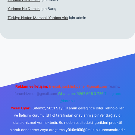
Yerinme Ne Demek
için
Barış
Türkiye Neden Marshall Yardımı Aldı
için
admin
://www.betexper.xyz/
betci.co
betci giriş
hiltonbet yeni giriş
Reklam ve İletişim:
E-mail:
backlinkpaneli@gmail.com
Teams:
forumhizmeti@gmail.com
Whatsapp: 0262 606 0 726
Telegram:
@karabul
Yasal Uyarı:
Sitemiz, 5651 Sayılı Kanun gereğince Bilgi Teknolojileri
ve İletişim Kurumu (BTK) tarafından onaylanmış bir Yer Sağlayıcı
olarak hizmet vermektedir. Bu nedenle, sitedeki içerikleri proaktif
olarak denetleme veya araştırma yükümlülüğümüz bulunmamaktadır.