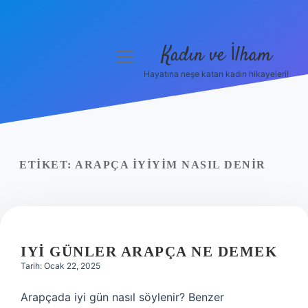
Kadın ve İlham
menüyü
aç
Hayatına neşe katan kadın hikayeleri!
Anasayfa
Gizlilik Politikası
Yasal Uyarı
ETIKET:
ARAPÇA IYIYIM NASIL DENIR
Hakkımızda
IYI GÜNLER ARAPÇA NE DEMEK
Tarih: Ocak 22, 2025
Arapçada iyi gün nasıl söylenir? Benzer